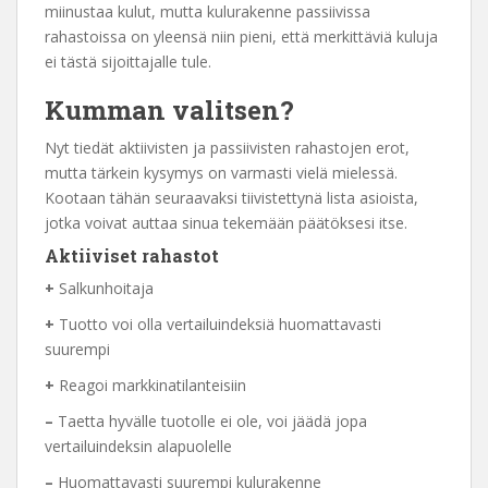
miinustaa kulut, mutta kulurakenne passiivissa
rahastoissa on yleensä niin pieni, että merkittäviä kuluja
ei tästä sijoittajalle tule.
Kumman valitsen?
Nyt tiedät aktiivisten ja passiivisten rahastojen erot,
mutta tärkein kysymys on varmasti vielä mielessä.
Kootaan tähän seuraavaksi tiivistettynä lista asioista,
jotka voivat auttaa sinua tekemään päätöksesi itse.
Aktiiviset rahastot
+
Salkunhoitaja
+
Tuotto voi olla vertailuindeksiä huomattavasti
suurempi
+
Reagoi markkinatilanteisiin
–
Taetta hyvälle tuotolle ei ole, voi jäädä jopa
vertailuindeksin alapuolelle
–
Huomattavasti suurempi kulurakenne