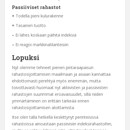
Passiiviset rahastot
+
Todella pieni kulurakenne
+
Tasainen tuotto
–
Ei lähes koskaan päihitä indeksiä
–
Ei reagoi markkinatilanteisiin
Lopuksi
Nyt olemme tehneet pienen pintaraapaisun
rahastosijoittamisen maailmaan ja asiaan kannattaa
ehdottomasti perehtyä myös enemmän, mutta
toivottavasti huomaat nyt aktiivisten ja passiivisten
rahastojen suurimmat eroavaisuudet, sillä niiden
ymmärtäminen on erittäin tärkeää ennen
rahastosijoittamisen aloittamista.
Itse olen tällä hetkellä keskittynyt perinteisissä
rahastoissa ainoastaan passiivisiin indeksirahastoihin,