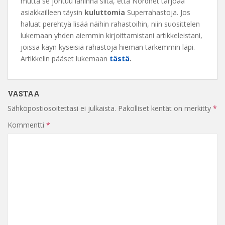
mutta se johtuu lähinnä siitä, että Nordnet tarjoaa
asiakkailleen täysin
kuluttomia
Superrahastoja. Jos
haluat perehtyä lisää näihin rahastoihin, niin suosittelen
lukemaan yhden aiemmin kirjoittamistani artikkeleistani,
joissa käyn kyseisiä rahastoja hieman tarkemmin läpi.
Artikkelin pääset lukemaan
tästä
.
VASTAA
Sähköpostiosoitettasi ei julkaista.
Pakolliset kentät on merkitty
*
Kommentti
*