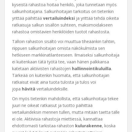
kyseistä rahastoa hoitaa henkilö, joka tunnetaan myös
salkunhoitajana. Salkunhoitajan tarkoitus on tietenkin
yrittää päihittää
vertailuindeksi
ja yrittää tehdä oikeita
ratkaisuja salkun sisällön suhteen, maksimoidakseen
rahastoa omistavien henkilöiden tuotot rahastosta.
Tälloin rahaston sisältö voi muuttua tiheäänkin tahtiin,
riippuen salkunhoitajan omista näkökulmista sen
hetkiseen markkinatilanteeseen. Ilmaiseksi salkunhoitaja
ei kuitenkaan tätä työtä tee, vaan hänen palkkansa
katetaan aktiivisten rahastojen
hallinnointikuluilla
.
Tärkeää on kuitenkin huomata, että salkunhoitajan
ratkaisut eivät aina tuota tulosta ja tulos voi
jopa
hävitä
vertailuindeksille.
On myös tietenkin mahdollista, että salkunhoitaja tekee
juuri ne oikeat ratkaisut ja tuotto päihittää
vertailuindeksin mennen tullen, mutta mitään taetta tälle
ei ole. Aktiivisia rahastoja miettiessä, kannattaa
ehdottomasti tarkistaa rahaston
kulurakenne
, koska