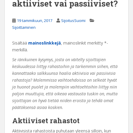
aktiiviset vai passiiviset?
19 tammikuun, 2017
SijoitusSuomi
Sijoittaminen
Sisältää
mainoslinkkejä
, mainoslinkit merkitty *-
merkillä.
Se iänikuinen kysymys, josta on väitelty sijoittajien
keskuudessa liittyy rahastoihin ja tarkemmin siihen, että
kannattaako salkkuunsa haalia aktiivisia vai passiivisia
rahastoja? Molemmissa vaihtoehdoissa on selkeät hyvät
ja huonot puolet ja molempiin vaihtoehtoihin liittyy niin
paljon muuttujia, että oikeaa vastausta tuskin on, mutta
sijoittajan on hyvä tietää niiden eroista ja tehdä omat
päätöksensä asiaa koskien.
Aktiiviset rahastot
Aktiivisista rahastoista puhutaan yleensä silloin, kun