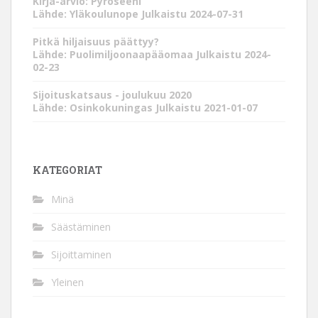
Kirja-arvio: Pyroseeni
Lähde: Yläkoulunope
Julkaistu 2024-07-31
Pitkä hiljaisuus päättyy?
Lähde: Puolimiljoonaapääomaa
Julkaistu 2024-
02-23
Sijoituskatsaus - joulukuu 2020
Lähde: Osinkokuningas
Julkaistu 2021-01-07
KATEGORIAT
Minä
Säästäminen
Sijoittaminen
Yleinen