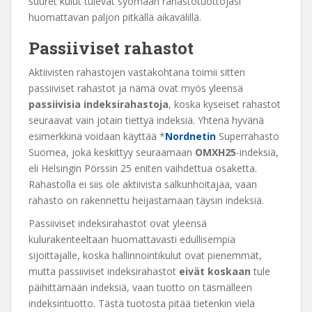
suuret kulut tulevat syömään rahastotuottojasi
huomattavan paljon pitkällä aikavälillä.
Passiiviset rahastot
Aktiivisten rahastojen vastakohtana toimii sitten
passiiviset rahastot ja nämä ovat myös yleensä
passiivisia indeksirahastoja
, koska kyseiset rahastot
seuraavat vain jotain tiettyä indeksiä. Yhtenä hyvänä
esimerkkinä voidaan käyttää *
Nordnetin
Superrahasto
Suomea, joka keskittyy seuraamaan
OMXH25
-indeksiä,
eli Helsingin Pörssin 25 eniten vaihdettua osaketta.
Rahastolla ei siis ole aktiivista salkunhoitajaa, vaan
rahasto on rakennettu heijastamaan täysin indeksiä.
Passiiviset indeksirahastot ovat yleensä
kulurakenteeltaan huomattavasti edullisempia
sijoittajalle, koska hallinnointikulut ovat pienemmät,
mutta passiiviset indeksirahastot
eivät
koskaan
tule
päihittämään indeksiä, vaan tuotto on täsmälleen
indeksintuotto. Tästä tuotosta pitää tietenkin vielä