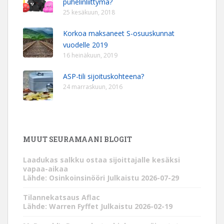
puhelinliittymä?
25 kesäkuun, 2018
Korkoa maksaneet S-osuuskunnat
vuodelle 2019
16 heinäkuun, 2019
ASP-tili sijoituskohteena?
24 marraskuun, 2016
MUUT SEURAMAANI BLOGIT
Laadukas salkku ostaa sijoittajalle kesäksi
vapaa-aikaa
Lähde: Osinkoinsinööri
Julkaistu 2026-07-29
Tilannekatsaus Aflac
Lähde: Warren Fyffet
Julkaistu 2026-02-19