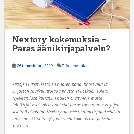
Nextory kokemuksia –
Paras äänikirjapalvelu?
26 tammikuun, 2019
7 Kommenttia
Kirjojen lukemisesta en nuorempana innostunut ja
kirjaston suurkuluttajaa minusta ei koskaan tullut.
Nykyään luen kuitenkin paljon enemmän, mutta
äänikirjat ovat mielestäni silti paras tapa ahmia kirjojen
sisältöä aivoihini. Nextory on useista äänikirjapalveluista
oma suosikkini ja nyt jaan omia kokemuksia palvelun
käytöstä.