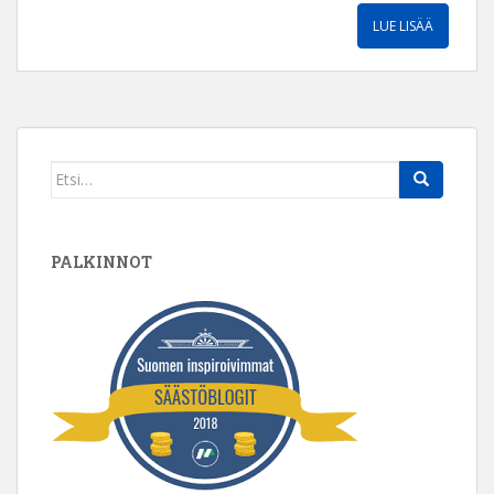
LUE LISÄÄ
Search
for:
PALKINNOT