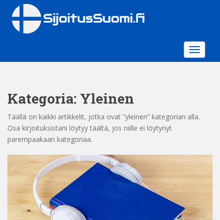
S
k
i
p
t
TOGGLE
o
m
a
Kategoria:
Yleinen
i
n
Täällä on kaikki artikkelit, jotka ovat ”yleinen” kategorian alla.
c
Osa kirjoituksistani löytyy täältä, jos niille ei löytynyt
o
parempaakaan kategoriaa.
n
t
e
n
t