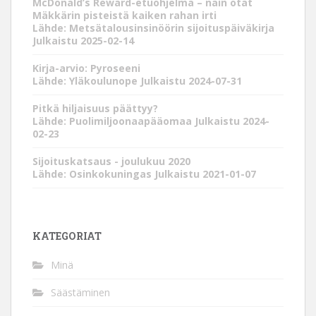
McDonald’s Reward-etuohjelma – näin otat
Mäkkärin pisteistä kaiken rahan irti
Lähde: Metsätalousinsinöörin sijoituspäiväkirja
Julkaistu 2025-02-14
Kirja-arvio: Pyroseeni
Lähde: Yläkoulunope
Julkaistu 2024-07-31
Pitkä hiljaisuus päättyy?
Lähde: Puolimiljoonaapääomaa
Julkaistu 2024-
02-23
Sijoituskatsaus - joulukuu 2020
Lähde: Osinkokuningas
Julkaistu 2021-01-07
KATEGORIAT
Minä
Säästäminen