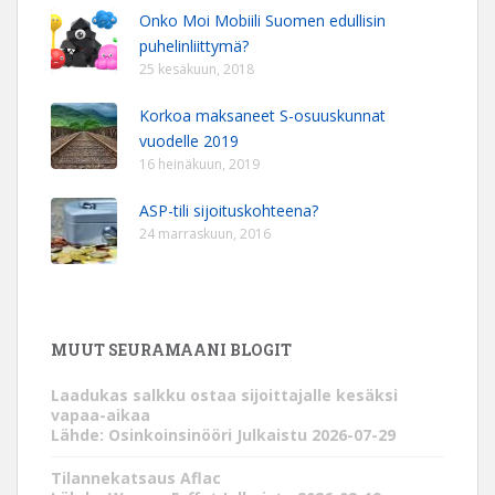
Onko Moi Mobiili Suomen edullisin
puhelinliittymä?
25 kesäkuun, 2018
Korkoa maksaneet S-osuuskunnat
vuodelle 2019
16 heinäkuun, 2019
ASP-tili sijoituskohteena?
24 marraskuun, 2016
MUUT SEURAMAANI BLOGIT
Laadukas salkku ostaa sijoittajalle kesäksi
vapaa-aikaa
Lähde: Osinkoinsinööri
Julkaistu 2026-07-29
Tilannekatsaus Aflac