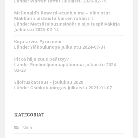
Lähde: Warren Fyffet
Julkaistu 2026-02-19
McDonald’s Reward-etuohjelma – näin otat
Mäkkärin pisteistä kaiken rahan irti
Lähde: Metsätalousinsinöörin sijoituspäiväkirja
Julkaistu 2025-02-14
Kirja-arvio: Pyroseeni
Lähde: Yläkoulunope
Julkaistu 2024-07-31
Pitkä hiljaisuus päättyy?
Lähde: Puolimiljoonaapääomaa
Julkaistu 2024-
02-23
Sijoituskatsaus - joulukuu 2020
Lähde: Osinkokuningas
Julkaistu 2021-01-07
KATEGORIAT
Minä