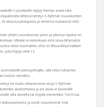
tiaalisille S-Junalaisille täytyy hieman avata tätä
stelupalstoilta lähtevä nimitys S-Ryhmän osuuskuntien
is 20 alueosuuskaupasta ja nimensä mukaisesti niitä
hintään yhden osuuskunnan jäsen ja yleensä tapana on
skuntaan. Mikään ei kuitenkaan estä sinua liittymästä
otta sitten huomattiin, että on fiksua liittyä kaikkiin
 joita löytyy vielä 13.
omalaisille piensijoittajille, sillä reilun tuhannen
n tuoton rahoillesi.
onkeja tai muita rahanarvoisia etuja S-Ryhmän
 kuitenkin aluekohtaisia ja jos asiaa ei kyseiselle
utuille siltä alueelta tai myydä esimerkiksi Tori.fi:ssä.
sti laskusuunnassa ja useat osuuskunnat ovat