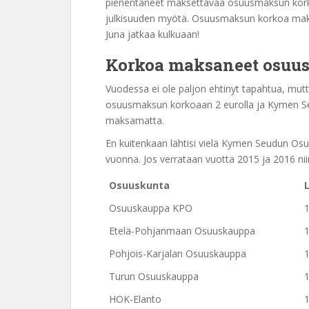
pienentäneet maksettavaa osuusmaksun kork
julkisuuden myötä. Osuusmaksun korkoa maksa
Juna jatkaa kulkuaan!
Korkoa maksaneet osuu
Vuodessa ei ole paljon ehtinyt tapahtua, m
osuusmaksun korkoaan 2 eurolla ja Kymen S
maksamatta.
En kuitenkaan lähtisi vielä Kymen Seudun Osu
vuonna. Jos verrataan vuotta 2015 ja 2016 ni
Osuuskunta
Osuuskauppa KPO
Etelä-Pohjanmaan Osuuskauppa
Pohjois-Karjalan Osuuskauppa
Turun Osuuskauppa
HOK-Elanto