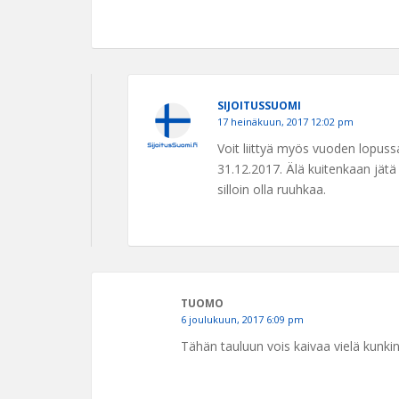
SIJOITUSSUOMI
17 heinäkuun, 2017 12:02 pm
Voit liittyä myös vuoden lopussa
31.12.2017. Älä kuitenkaan jätä l
silloin olla ruuhkaa.
TUOMO
6 joulukuun, 2017 6:09 pm
Tähän tauluun vois kaivaa vielä kunk