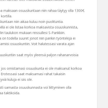
orkoa maksaan osuuskuntaan niin rahaa täytyy olla 1300€.
ortilla.
uskuntaan niin aikaa kuluu noin puolituntia.
öillä ei ole listaa korkoa maksavista osuuskunnista,
lin taulukon mukaan reissullesi S-Pankkiin.
a on todella suuret jonot niin pankin työntekijä ei
luamiisi osuuskuntiin. Voit halutessasi varata ajan
osuuskuntiin saat myös yleensä paljon rahanarvoisia
a jos omistamasi osuuskunta ei ole maksanut korkoa
 Erotessasi saat maksamasi rahat takaisin
iä kuluja ei siis ole.
easti samasta osuuskunnasta voi liittyminen olla
aa taktikoida.