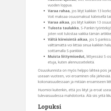
vuoden loppua.
Varaa rahaa
, jos liityt kaikkiin 13 k
Voit maksaa osuusmaksut käteisellä tai k
Varaa aikaa
, jos liityt kaikkiin 13 osu
Tulosta taulukko
, S-Pankin työntekij
joten voit tulostaa vaikka tämän artikke
Vältä kiireisintä aikaa
, jos S-pankiss
välttämättä voi liittää sinua kaikkiin ha
soittamalla S-pankkiin.
Muista liittymisedut,
liittyessäsi S-
etuja, kuten alennusseteleitä.
Osuuskunnista on myös helppo lähteä pois j
useaan vuoteen, voi eroaminen olla järkevää.
kokonaisuudessaan ja mitään eroamiseen liittyv
Huomioi kuitenkin, että jos liityt ja eroat us
tulevaisuudessa mahdotonta. Älä siis yritä liik
Lopuksi