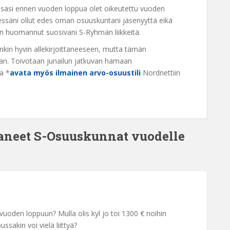
tyessäsi ennen vuoden loppua olet oikeutettu vuoden
tyessäni ollut edes oman osuuskuntani jäsenyyttä eikä
keen huomannut suosivani S-Ryhmän liikkeitä.
nkin hyvin allekirjoittaneeseen, mutta tämän
an. Toivotaan junailun jatkuvan hamaan
aa *
avata myös ilmainen arvo-osuustili
Nordnettiin
saneet S-Osuuskunnat vuodelle
 vuoden loppuun? Mulla olis kyl jo toi 1300 € noihin
ssakin voi vielä liittyä?