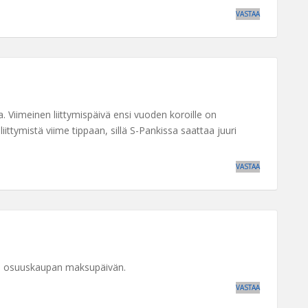
VASTAA
. Viimeinen liittymispäivä ensi vuoden koroille on
iittymistä viime tippaan, sillä S-Pankissa saattaa juuri
VASTAA
in osuuskaupan maksupäivän.
VASTAA