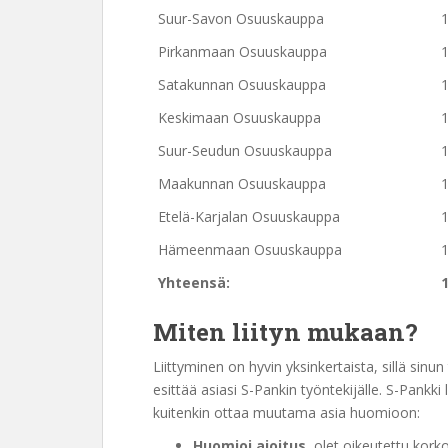
Suur-Savon Osuuskauppa
Pirkanmaan Osuuskauppa
Satakunnan Osuuskauppa
Keskimaan Osuuskauppa
Suur-Seudun Osuuskauppa
Maakunnan Osuuskauppa
Etelä-Karjalan Osuuskauppa
Hämeenmaan Osuuskauppa
Yhteensä:
Miten liityn mukaan?
Liittyminen on hyvin yksinkertaista, sillä sin
esittää asiasi S-Pankin työntekijälle. S-Pankki
kuitenkin ottaa muutama asia huomioon:
Huomioi ajoitus
, olet oikeutettu ko