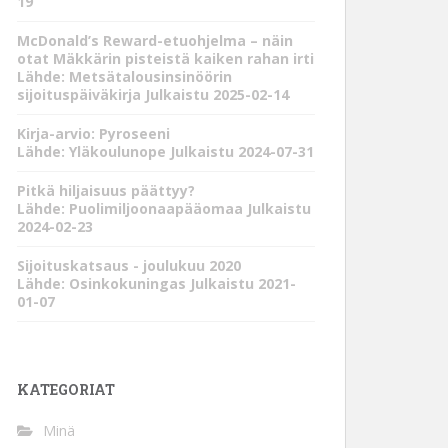
19
McDonald’s Reward-etuohjelma – näin
otat Mäkkärin pisteistä kaiken rahan irti
Lähde: Metsätalousinsinöörin
sijoituspäiväkirja
Julkaistu 2025-02-14
Kirja-arvio: Pyroseeni
Lähde: Yläkoulunope
Julkaistu 2024-07-31
Pitkä hiljaisuus päättyy?
Lähde: Puolimiljoonaapääomaa
Julkaistu
2024-02-23
Sijoituskatsaus - joulukuu 2020
Lähde: Osinkokuningas
Julkaistu 2021-
01-07
KATEGORIAT
Minä