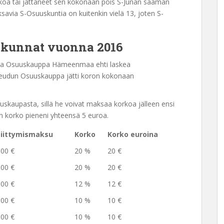
oa tai jättäneet sen kokonaan pois S-Junan saaman
via S-Osuuskuntia on kuitenkin vielä 13, joten S-
skunnat vuonna 2016
utta Osuuskauppa Hämeenmaa ehti laskea
eudun Osuuskauppa jätti koron kokonaan
uskaupasta, sillä he voivat maksaa korkoa jälleen ensi
in korko pieneni yhteensä 5 euroa.
Liittymismaksu
Korko
Korko euroina
100 €
20 %
20 €
100 €
20 %
20 €
100 €
12 %
12 €
100 €
10 %
10 €
100 €
10 %
10 €