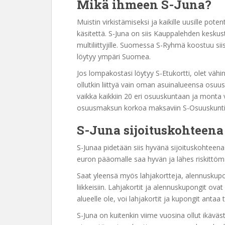
Mikä ihmeen S-Juna?
Muistin virkistämiseksi ja kaikille uusille poten
käsitettä. S-Juna on siis Kauppalehden kesku
multiliittyjille. Suomessa S-Ryhmä koostuu si
löytyy ympäri Suomea.
Jos lompakostasi löytyy S-Etukortti, olet vä
ollutkin liittyä vain oman asuinalueensa osuu
vaikka kaikkiin 20 eri osuuskuntaan ja monta vu
osuusmaksun korkoa maksaviin S-Osuuskuntiin,
S-Juna sijoituskohteena
S-Junaa pidetään siis hyvänä sijoituskohteena su
euron pääomalle saa hyvän ja lähes riskittömä
Saat yleensä myös lahjakortteja, alennuskup
liikkeisiin. Lahjakortit ja alennuskupongit ovat
alueelle ole, voi lahjakortit ja kupongit antaa t
S-Juna on kuitenkin viime vuosina ollut ikävä