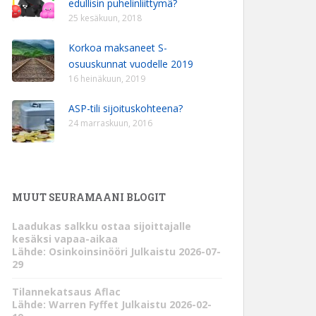
edullisin puhelinliittymä?
25 kesäkuun, 2018
Korkoa maksaneet S-
osuuskunnat vuodelle 2019
16 heinäkuun, 2019
ASP-tili sijoituskohteena?
24 marraskuun, 2016
MUUT SEURAMAANI BLOGIT
Laadukas salkku ostaa sijoittajalle
kesäksi vapaa-aikaa
Lähde: Osinkoinsinööri
Julkaistu 2026-07-
29
Tilannekatsaus Aflac
Lähde: Warren Fyffet
Julkaistu 2026-02-