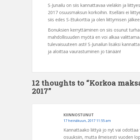
S-Junailu on siis kannattavaa vieläkin ja liit
2017 osuusmaksun korkoihin. Itselläni ei liit
siis edes S-Etukorttia ja olen liittymisen jäl
Bonuksien kerryttäminen on siis osunut turha
mahdollisuuden myötä en voi alkaa valittama
tulevaisuuteen asti! S-Junailun lisäksi kannatt
ja aloittaa vaurastuminen jo tänään!
12 thoughts to “Korkoa mak
2017”
KIINNOSTUNUT
17 heinäkuun, 2017 11:55 am
Kannattaako liittyä jo nyt vai odottaa
osuuksiin, mutta ilmeisesti vuoden lopu