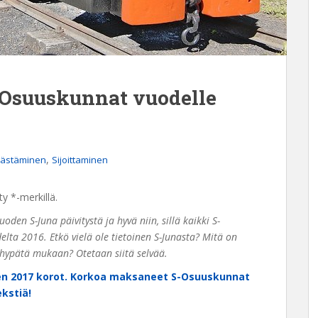
Osuuskunnat vuodelle
,
ästäminen
Sijoittaminen
ty *-merkillä.
den S-Juna päivitystä ja hyvä niin, sillä kaikki S-
ta 2016. Etkö vielä ole tietoinen S-Junasta? Mitä on
 hypätä mukaan? Otetaan siitä selvää.
en 2017 korot. Korkoa maksaneet S-Osuuskunnat
ekstiä!