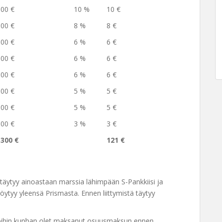
100 €
10 %
10 €
100 €
8 %
8 €
100 €
6 %
6 €
100 €
6 %
6 €
100 €
6 %
6 €
100 €
5 %
5 €
100 €
5 %
5 €
100 €
3 %
3 €
1300 €
121 €
un täytyy ainoastaan marssia lähimpään S-Pankkiisi ja
 löytyy yleensä Prismasta. Ennen liittymistä täytyy
rkoihin kunhan olet maksanut osuusmaksun ennen