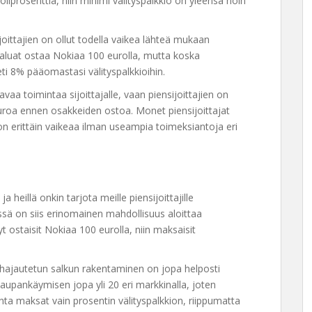
uoliprosenttia, niin minimi välityspalkkio on yleensä noin
oittajien on ollut todella vaikea lähteä mukaan
haluat ostaa Nokiaa 100 eurolla, mutta koska
ti 8% pääomastasi välityspalkkioihin.
aa toimintaa sijoittajalle, vaan piensijoittajien on
uroa ennen osakkeiden ostoa. Monet piensijoittajat
on erittäin vaikeaa ilman useampia toimeksiantoja eri
 heillä onkin tarjota meille piensijoittajille
ssä on siis erinomainen mahdollisuus aloittaa
yt ostaisit Nokiaa 100 eurolla, niin maksaisit
ja hajautetun salkun rakentaminen on jopa helposti
upankäymisen jopa yli 20 eri markkinalla, joten
inta maksat vain prosentin välityspalkkion, riippumatta