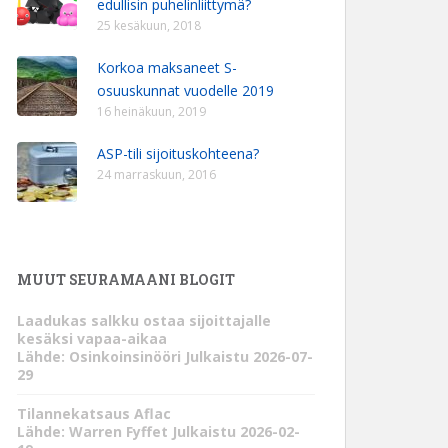
edullisin puhelinliittymä?
25 kesäkuun, 2018
Korkoa maksaneet S-
osuuskunnat vuodelle 2019
16 heinäkuun, 2019
ASP-tili sijoituskohteena?
24 marraskuun, 2016
MUUT SEURAMAANI BLOGIT
Laadukas salkku ostaa sijoittajalle
kesäksi vapaa-aikaa
Lähde: Osinkoinsinööri
Julkaistu 2026-07-
29
Tilannekatsaus Aflac
Lähde: Warren Fyffet
Julkaistu 2026-02-