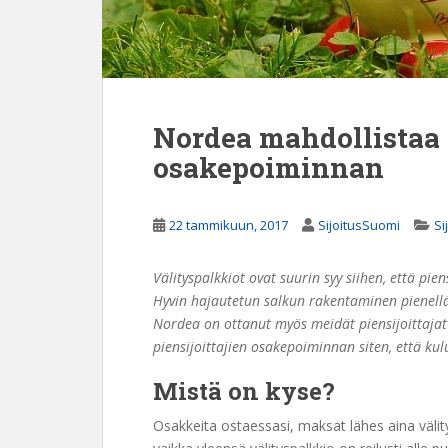
Nordea mahdollistaa p
osakepoiminnan
22 tammikuun, 2017
SijoitusSuomi
Si
Välityspalkkiot ovat suurin syy siihen, että pi
Hyvin hajautetun salkun rakentaminen pienell
Nordea on ottanut myös meidät piensijoittaja
piensijoittajien osakepoiminnan siten, että ku
Mistä on kyse?
Osakkeita ostaessasi, maksat lähes aina välitys