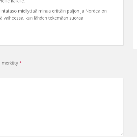
ille kaikille.
hintataso miellyttää minua erittäin paljon ja Nordea on
nä vaiheessa, kun lähden tekemään suoraa
n merkitty
*