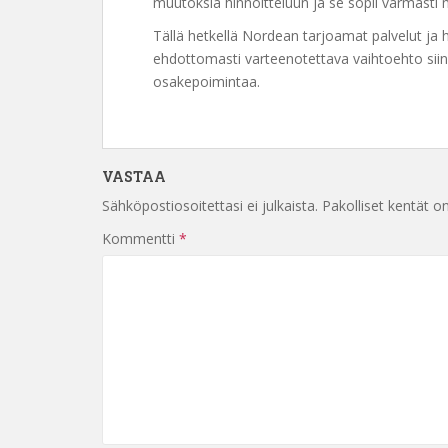
muutoksia hinnoitteluun ja se sopii varmasti me
Tällä hetkellä Nordean tarjoamat palvelut ja 
ehdottomasti varteenotettava vaihtoehto sii
osakepoimintaa.
VASTAA
Sähköpostiosoitettasi ei julkaista.
Pakolliset kentät o
Kommentti
*