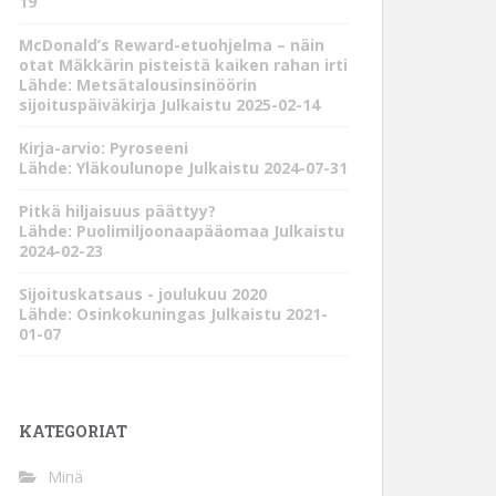
19
McDonald’s Reward-etuohjelma – näin
otat Mäkkärin pisteistä kaiken rahan irti
Lähde: Metsätalousinsinöörin
sijoituspäiväkirja
Julkaistu 2025-02-14
Kirja-arvio: Pyroseeni
Lähde: Yläkoulunope
Julkaistu 2024-07-31
Pitkä hiljaisuus päättyy?
Lähde: Puolimiljoonaapääomaa
Julkaistu
2024-02-23
Sijoituskatsaus - joulukuu 2020
Lähde: Osinkokuningas
Julkaistu 2021-
01-07
KATEGORIAT
Minä