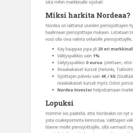
siitä mihin markkinalle sijoitat!
Miksi harkita Nordeaa?
Nordea on laittanut useiden piensijoittajien 
haalimaan piensijoittajia mukaan. Listataan täh
voisi olla oiva valinta sellaisille piensijoittajil
Käy kauppaa jopa yli
20 eri markkinal
Välityspalkkio vain
1%
.
Säilytyspalkkio
0 euroa
. (olettaen, ett
Reaaliaikaiset kurssit (Helsinki, Tukh
Sijoittajan palvelu vain
4€ / kk
(Sisältä
reaaliaikaiset kurssit myös Oslon pörssi
Nordea Investor
helpottamaan markkin
Lopuksi
Voimme siis päätellä, että Nordeakin on nyt va
joita osakepoiminta kiinnostaa. Välittäjien väl
tilanne meille piensijoittajille, sillä varmasti m