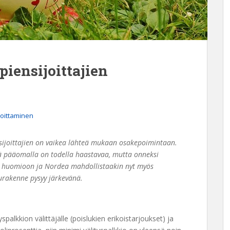
iensijoittajien
joittaminen
ensijoittajien on vaikea lähteä mukaan osakepoimintaan.
ä pääomalla on todella haastavaa, mutta onneksi
t huomioon ja Nordea mahdollistaakin nyt myös
lurakenne pysyy järkevänä.
palkkion välittäjälle (poislukien erikoistarjoukset) ja