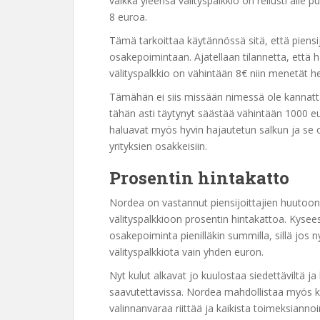
vaikka yleensä välityspalkkio on reilusti alle p
8 euroa.
Tämä tarkoittaa käytännössä sitä, että piensij
osakepoimintaan. Ajatellaan tilannetta, että 
välityspalkkio on vähintään 8€ niin menetät he
Tämähän ei siis missään nimessä ole kannattav
tähän asti täytynyt säästää vähintään 1000 e
haluavat myös hyvin hajautetun salkun ja se 
yrityksien osakkeisiin.
Prosentin hintakatto
Nordea on vastannut piensijoittajien huutoon ja
välityspalkkioon prosentin hintakattoa. Kysee
osakepoiminta pienilläkin summilla, sillä jos n
välityspalkkiota vain yhden euron.
Nyt kulut alkavat jo kuulostaa siedettäviltä 
saavutettavissa. Nordea mahdollistaa myös ka
valinnanvaraa riittää ja kaikista toimeksianno