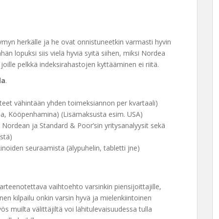
hymyn herkälle ja he ovat onnistuneetkin varmasti hyvin
än lopuksi siis vielä hyviä syitä siihen, miksi Nordea
le, joille pelkkä indeksirahastojen kyttääminen ei riitä.
la
.
ä teet vähintään yhden toimeksiannon per kvartaali)
olma, Kööpenhamina) (Lisämaksusta esim. USA)
ä Nordean ja Standard & Poor’sin yritysanalyysit sekä
stä)
oiden seuraamista (älypuhelin, tabletti jne)
rteenotettava vaihtoehto varsinkin piensijoittajille,
inen kilpailu onkin varsin hyvä ja mielenkiintoinen
yös muilta välittäjiltä voi lähitulevaisuudessa tulla