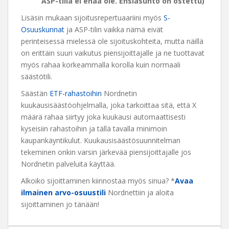
ASP-tiliä ei enää ole. Ensiasunto on ostettu)
Lisäsin mukaan sijoitusrepertuaariini myös
S-
Osuuskunnat
ja ASP-tilin vaikka nämä eivät
perinteisessä mielessä ole sijoituskohteita, mutta näillä
on erittäin suuri vaikutus piensijoittajalle ja ne tuottavat
myös rahaa korkeammalla korolla kuin normaali
säästötili.
Säästän
ETF-rahastoihin
Nordnetin
kuukausisäästöohjelmalla, joka tarkoittaa sitä, että X
määrä rahaa siirtyy joka kuukausi automaattisesti
kyseisiin rahastoihin ja tällä tavalla minimoin
kaupankäyntikulut. Kuukausisäästösuunnitelman
tekeminen onkin varsin järkevää piensijoittajalle jos
Nordnetin palveluita käyttää.
Alkoiko sijoittaminen kiinnostaa myös sinua? *
Avaa
ilmainen arvo-osuustili
Nordnettiin ja aloita
sijoittaminen jo tänään!