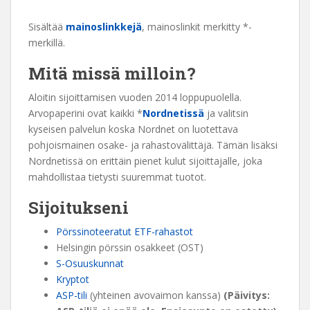
Sisältää
mainoslinkkejä
, mainoslinkit merkitty *-
merkillä.
Mitä missä milloin?
Aloitin sijoittamisen vuoden 2014 loppupuolella.
Arvopaperini ovat kaikki *
Nordnetissä
ja valitsin
kyseisen palvelun koska Nordnet on luotettava
pohjoismainen osake- ja rahastovälittäjä. Tämän lisäksi
Nordnetissä on erittäin pienet kulut sijoittajalle, joka
mahdollistaa tietysti suuremmat tuotot.
Sijoitukseni
Pörssinoteeratut ETF-rahastot
Helsingin pörssin osakkeet (OST)
S-Osuuskunnat
Kryptot
ASP-tili
(yhteinen avovaimon kanssa)
(Päivitys: