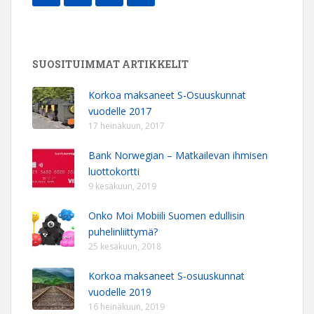
SUOSITUIMMAT ARTIKKELIT
Korkoa maksaneet S-Osuuskunnat
vuodelle 2017
17 heinäkuun, 2017
Bank Norwegian – Matkailevan ihmisen
luottokortti
9 kesäkuun, 2019
Onko Moi Mobiili Suomen edullisin
puhelinliittymä?
25 kesäkuun, 2018
Korkoa maksaneet S-osuuskunnat
vuodelle 2019
16 heinäkuun, 2019