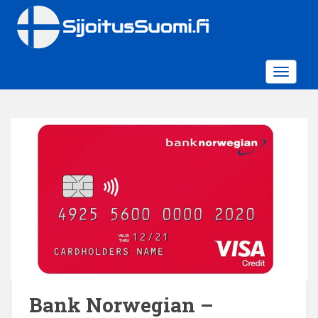
S
k
i
p
t
TOGGLE
o
m
a
i
n
c
o
n
t
e
n
t
Bank Norwegian –