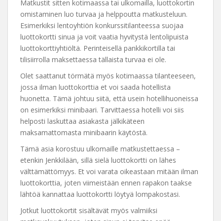
Matkustit sitten kotimaassa tai ulkomailla, luottokortin
omistaminen luo turvaa ja helppoutta matkusteluun.
Esimerkiksi lentoyhtiön konkurssitilanteessa suojaa
luottokortti sinua ja voit vaatia hyvitystä lentolipuista
luottokorttiyhtiöltä. Perinteisellä pankkikortilla tai
tilisiirrolla maksettaessa tällaista turvaa ei ole.
Olet saattanut törmätä myös kotimaassa tilanteeseen,
jossa ilman luottokorttia et voi saada hotellista
huonetta. Tämä johtuu siitä, että usein hotellihuoneissa
on esimerkiksi minibaari. Tarvittaessa hotelli voi siis
helposti laskuttaa asiakasta jälkikäteen
maksamattomasta minibaarin käytöstä.
Tämä asia korostuu ulkomaille matkustettaessa –
etenkin Jenkkilään, sillä sielä luottokortti on lähes
välttämättömyys. Et voi varata oikeastaan mitään ilman
luottokorttia, joten viimeistään ennen rapakon taakse
lähtöä kannattaa luottokortti löytyä lompakostasi.
Jotkut luottokortit sisältävät myös valmiiksi