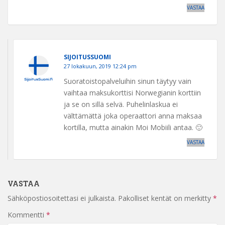
VASTAA
SIJOITUSSUOMI
27 lokakuun, 2019 12:24 pm
Suoratoistopalveluihin sinun täytyy vain
vaihtaa maksukorttisi Norwegianin korttiin
ja se on sillä selvä. Puhelinlaskua ei
välttämättä joka operaattori anna maksaa
kortilla, mutta ainakin Moi Mobiili antaa. 🙂
VASTAA
VASTAA
Sähköpostiosoitettasi ei julkaista.
Pakolliset kentät on merkitty
*
Kommentti
*