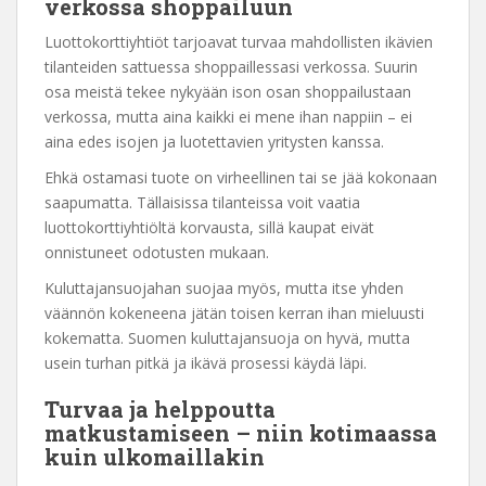
verkossa shoppailuun
Luottokorttiyhtiöt tarjoavat turvaa mahdollisten ikävien
tilanteiden sattuessa shoppaillessasi verkossa. Suurin
osa meistä tekee nykyään ison osan shoppailustaan
verkossa, mutta aina kaikki ei mene ihan nappiin – ei
aina edes isojen ja luotettavien yritysten kanssa.
Ehkä ostamasi tuote on virheellinen tai se jää kokonaan
saapumatta. Tällaisissa tilanteissa voit vaatia
luottokorttiyhtiöltä korvausta, sillä kaupat eivät
onnistuneet odotusten mukaan.
Kuluttajansuojahan suojaa myös, mutta itse yhden
väännön kokeneena jätän toisen kerran ihan mieluusti
kokematta. Suomen kuluttajansuoja on hyvä, mutta
usein turhan pitkä ja ikävä prosessi käydä läpi.
Turvaa ja helppoutta
matkustamiseen – niin kotimaassa
kuin ulkomaillakin