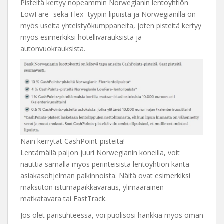
Pisteitä kertyy nopeammin Norwegianin lentoyhtiön
LowFare- sekä Flex -tyypin lipuista ja Norwegianilla on
myös useita yhteistyökumppaneita, joten pisteitä kertyy
myös esimerkiksi hotellivarauksista ja
autonvuokrauksista.
Näin kerrytät CashPoint-pisteitä!
Lentämällä paljon juuri Norwegianin koneilla, voit
nauttia samalla myös perinteisistä lentoyhtiön kanta-
asiakasohjelman palkinnoista. Näitä ovat esimerkiksi
maksuton istumapaikkavaraus, ylimääräinen
matkatavara tai FastTrack.
Jos olet parisuhteessa, voi puolisosi hankkia myös oman