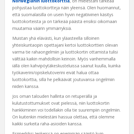
Norwegianin luottokorttia
, on mielestäni tärkeää
pohjustaa luottokortteja näin yleensä. Olen huomannut,
että suomalaisilla on usein hyvin negatiivinen käsitys
luottokorteista ja on tärkeää päästä ensiksi oikomaan
muutamia väärin ymmärryksiä.
Muistan yhä elävästi, kun yläasteella silloinen
yhteiskuntaopin opettajani kertoi luottokorttien olevan
varma tie rahaongelmiin ja luottokortin ottamista tulisi
välttää kaikin mahdollisin keinoin. Myös vanhemmalla
iällä olen kahvipöytäkeskusteluissa saanut kuulla, kuinka
työkaverini/opiskelutoverini eivät halua ottaa
luottokorttia, sillä he pelkäävät joutuvansa ongelmiin
niiden kanssa.
Jos oman talouden hallinta on retuperällä ja
kulutustottumukset ovat pielessä, niin luottokortin
hankkiminen voi todellakin olla tie suurempiin ongelmiin.
On kuitenkin mielestäni hassua olettaa, että olemme
kaikki surkeita raha-asioiden kanssa.
Esimerkiksi Jenkeissä on enemmän sääntö kuin