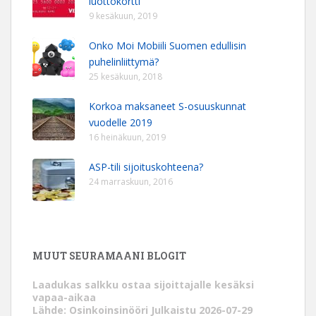
luottokortti
9 kesäkuun, 2019
Onko Moi Mobiili Suomen edullisin
puhelinliittymä?
25 kesäkuun, 2018
Korkoa maksaneet S-osuuskunnat
vuodelle 2019
16 heinäkuun, 2019
ASP-tili sijoituskohteena?
24 marraskuun, 2016
MUUT SEURAMAANI BLOGIT
Laadukas salkku ostaa sijoittajalle kesäksi
vapaa-aikaa
Lähde: Osinkoinsinööri
Julkaistu 2026-07-29