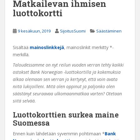
Matkailevan ihmisen
luottokortti
9 kesäkuun, 2019
SijoitusSuomi
Säästäminen
Sisältää
mainoslinkkejä
, mainoslinkit merkitty *-
merkillä.
Taloudessamme on nyt reilun vuoden verran tehty kaikki
ostokset Bank Norwegian -luottokortilla ja kokemuksia
alkaa olemaan sen verran jo kertynyt, että voin avata
niitä lukijoilleni. Mitä olen oppinut ja paljonko olen
säästänyt seuraavaa ulkomaanmatkaa varten? Otetaan
siitä selvää.
Luottokorttien surkea maine
Suomessa
Ennen kuin lähdetään syvemmin pohtimaan *
Bank