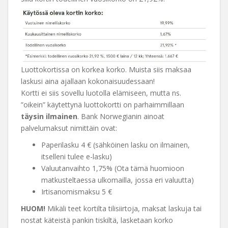
Luottokortissa on korkea korko. Muista siis maksaa
laskusi aina ajallaan kokonaisuudessaan!
Kortti ei siis sovellu luotolla elämiseen, mutta ns.
”oikein” käytettynä luottokortti on parhaimmillaan
täysin ilmainen
. Bank Norwegianin ainoat
palvelumaksut nimittäin ovat:
Paperilasku 4 € (sähköinen lasku on ilmainen,
itselleni tulee e-lasku)
Valuutanvaihto 1,75% (Ota tämä huomioon
matkusteltaessa ulkomailla, jossa eri valuutta)
Irtisanomismaksu 5 €
HUOM!
Mikäli teet kortilta tilisiirtoja, maksat laskuja tai
nostat käteistä pankin tiskiltä, lasketaan korko