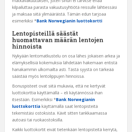
matkavakuutuksen, joten sinun ei tarvitse enää
kilpailuttaa parasta vakuutusyhtiötä reissulle lähtiessäsi
ja maksaa siitä ylimääräistä. Tämän edun tarjoaa
esimerkiksi *
Bank Norwegianin luottokortti
Lentopisteillä säästät
huomattavan määrän lentojen
hinnoista
Nykyään lentomatkustelu on osa lähes jokaisen arkea ja
elämyksellisiä kokemuksia lähdetään hakemaan entistä
hanakammin ulkomailta asti. Tästä syystä on tärkeää
säästää myös lentolippujen hinnoissa.
Bonuspisteet ovat siitä mukavia, että ne kertyvät
luottokorttia käyttämällä – eli käytännössä ihan
itsestään. Esimerkiksi *
Bank Norwegianin
luottokorttia
käyttämällä saat lentopisteitä
tekemistäsi ostoksista. Kävit sitten tankkaamassa
autoasi tai ruokaostoksilla.
Kaikki luottokortit eivät tietenkään lentopisteitä kerrytä,