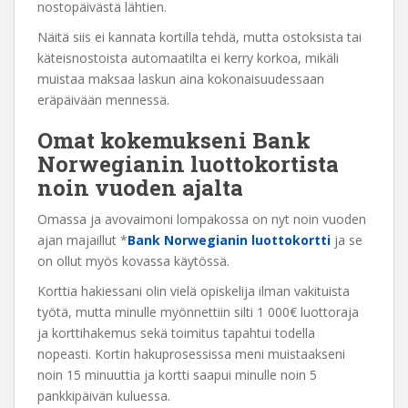
nostopäivästä lähtien.
Näitä siis ei kannata kortilla tehdä, mutta ostoksista tai
käteisnostoista automaatilta ei kerry korkoa, mikäli
muistaa maksaa laskun aina kokonaisuudessaan
eräpäivään mennessä.
Omat kokemukseni Bank
Norwegianin luottokortista
noin vuoden ajalta
Omassa ja avovaimoni lompakossa on nyt noin vuoden
ajan majaillut *
Bank Norwegianin luottokortti
ja se
on ollut myös kovassa käytössä.
Korttia hakiessani olin vielä opiskelija ilman vakituista
työtä, mutta minulle myönnettiin silti 1 000€ luottoraja
ja korttihakemus sekä toimitus tapahtui todella
nopeasti. Kortin hakuprosessissa meni muistaakseni
noin 15 minuuttia ja kortti saapui minulle noin 5
pankkipäivän kuluessa.