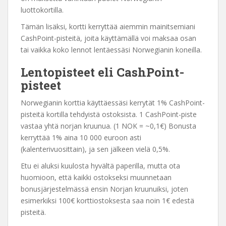
luottokortilla.
Tämän lisäksi, kortti kerryttää aiemmin mainitsemiani
CashPoint-pisteitä, joita käyttämällä voi maksaa osan
tai vaikka koko lennot lentäessäsi Norwegianin koneilla.
Lentopisteet eli CashPoint-
pisteet
Norwegianin korttia käyttäessäsi kerrytät 1% CashPoint-
pisteitä kortilla tehdyistä ostoksista. 1 CashPoint-piste
vastaa yhtä norjan kruunua. (1 NOK = ~0,1€) Bonusta
kerryttää 1% aina 10 000 euroon asti
(kalenterivuosittain), ja sen jälkeen vielä 0,5%.
Etu ei aluksi kuulosta hyvältä paperilla, mutta ota
huomioon, että kaikki ostokseksi muunnetaan
bonusjärjestelmässä ensin Norjan kruunuiksi, joten
esimerkiksi 100€ korttiostoksesta saa noin 1€ edestä
pisteitä.