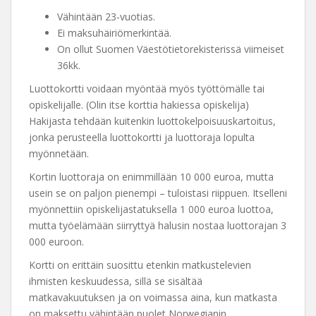
Vähintään 23-vuotias.
Ei maksuhäiriömerkintää.
On ollut Suomen Väestötietorekisterissä viimeiset
36kk.
Luottokortti voidaan myöntää myös työttömälle tai
opiskelijalle. (Olin itse korttia hakiessa opiskelija)
Hakijasta tehdään kuitenkin luottokelpoisuuskartoitus,
jonka perusteella luottokortti ja luottoraja lopulta
myönnetään.
Kortin luottoraja on enimmillään 10 000 euroa, mutta
usein se on paljon pienempi – tuloistasi riippuen. Itselleni
myönnettiin opiskelijastatuksella 1 000 euroa luottoa,
mutta työelämään siirryttyä halusin nostaa luottorajan 3
000 euroon.
Kortti on erittäin suosittu etenkin matkustelevien
ihmisten keskuudessa, sillä se sisältää
matkavakuutuksen ja on voimassa aina, kun matkasta
on maksettu vähintään puolet Norwegianin