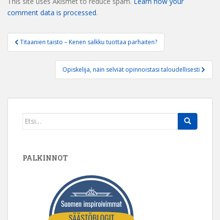
This site uses Akismet to reduce spam.
Learn how your
comment data is processed
.
Artikkelien
Titaanien taisto – Kenen salkku tuottaa parhaiten?
selaus
Opiskelija, näin selviät opinnoistasi taloudellisesti
Search
for:
PALKINNOT