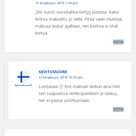
13 kesäkuun, 2019 1:34 pm
200 euron vuositahtia kertyy pisteitä. Kaksi
lentoa maksettu jo niillä. Pitää vaan muistaa
maksaa laskut ajallaan, niin korkoa ei ehdi
kertyä.
VASTAA
SIJOITUSSUOMI
15 kesäkuun, 2019 10:25 am
Loistavaa 🙂 Itse maksan laskun aina heti
sen saapuessa verkkopankkiini (e-lasku),
niin ei pääse unohtumaan.
VASTAA