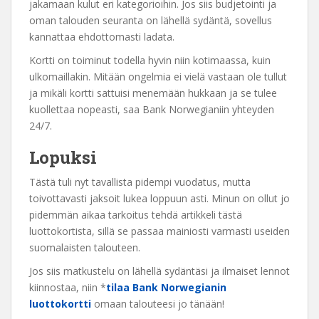
jakamaan kulut eri kategorioihin. Jos siis budjetointi ja
oman talouden seuranta on lähellä sydäntä, sovellus
kannattaa ehdottomasti ladata.
Kortti on toiminut todella hyvin niin kotimaassa, kuin
ulkomaillakin. Mitään ongelmia ei vielä vastaan ole tullut
ja mikäli kortti sattuisi menemään hukkaan ja se tulee
kuollettaa nopeasti, saa Bank Norwegianiin yhteyden
24/7.
Lopuksi
Tästä tuli nyt tavallista pidempi vuodatus, mutta
toivottavasti jaksoit lukea loppuun asti. Minun on ollut jo
pidemmän aikaa tarkoitus tehdä artikkeli tästä
luottokortista, sillä se passaa mainiosti varmasti useiden
suomalaisten talouteen.
Jos siis matkustelu on lähellä sydäntäsi ja ilmaiset lennot
kiinnostaa, niin *
tilaa Bank Norwegianin
luottokortti
omaan talouteesi jo tänään!