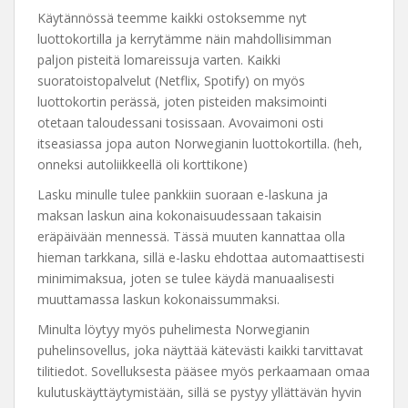
Käytännössä teemme kaikki ostoksemme nyt
luottokortilla ja kerrytämme näin mahdollisimman
paljon pisteitä lomareissuja varten. Kaikki
suoratoistopalvelut (Netflix, Spotify) on myös
luottokortin perässä, joten pisteiden maksimointi
otetaan taloudessani tosissaan. Avovaimoni osti
itseasiassa jopa auton Norwegianin luottokortilla. (heh,
onneksi autoliikkeellä oli korttikone)
Lasku minulle tulee pankkiin suoraan e-laskuna ja
maksan laskun aina kokonaisuudessaan takaisin
eräpäivään mennessä. Tässä muuten kannattaa olla
hieman tarkkana, sillä e-lasku ehdottaa automaattisesti
minimimaksua, joten se tulee käydä manuaalisesti
muuttamassa laskun kokonaissummaksi.
Minulta löytyy myös puhelimesta Norwegianin
puhelinsovellus, joka näyttää kätevästi kaikki tarvittavat
tilitiedot. Sovelluksesta pääsee myös perkaamaan omaa
kulutuskäyttäytymistään, sillä se pystyy yllättävän hyvin