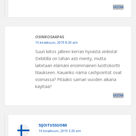
VASTAA
OSINKOSAAPAS
15 kesäkuun, 2019 8:20 am
Suuri kiitos jälleen kerran hyvästä vinkistä!
Debitillä on tähän asti menty, mutta
laitetaan elämäni ensimmäinen luottokortti
tilaukseen. Kauanko nämä cashpointsit ovat
voimassa? Pitääkö saman vuoden aikana
käyttää?
VASTAA
SIJOITUSSUOMI
16 kesäkuun, 2019 3:20 am