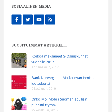
SOSIAALINEN MEDIA
SUOSITUIMMAT ARTIKKELIT
Korkoa maksaneet S-Osuuskunnat
vuodelle 2017
17 heinäkuun, 2017
Bank Norwegian – Matkailevan ihmisen
luottokortti
9 kesäkuun, 2019
Onko Moi Mobiili Suomen edullisin
puhelinliittymä?
25 kesäkuun, 2018