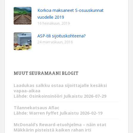
Korkoa maksaneet S-osuuskunnat
vuodelle 2019
16 heinäkuun, 2019
ASP-tili sijoituskohteena?
24 marraskuun, 2016
MUUT SEURAMAANI BLOGIT
Laadukas salkku ostaa sijoittajalle kesäksi
vapaa-aikaa
Lähde: Osinkoinsinööri
Julkaistu 2026-07-29
Tilannekatsaus Aflac
Lähde: Warren Fyffet
Julkaistu 2026-02-19
McDonald’s Reward-etuohjelma – näin otat
Mäkkärin pisteistä kaiken rahan irti