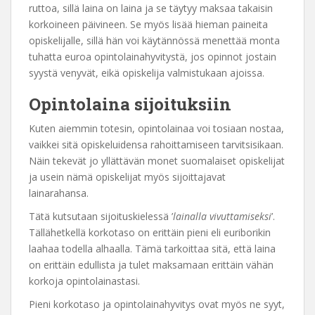
ruttoa, sillä laina on laina ja se täytyy maksaa takaisin
korkoineen päivineen. Se myös lisää hieman paineita
opiskelijalle, sillä hän voi käytännössä menettää monta
tuhatta euroa opintolainahyvitystä, jos opinnot jostain
syystä venyvät, eikä opiskelija valmistukaan ajoissa.
Opintolaina sijoituksiin
Kuten aiemmin totesin, opintolainaa voi tosiaan nostaa,
vaikkei sitä opiskeluidensa rahoittamiseen tarvitsisikaan.
Näin tekevät jo yllättävän monet suomalaiset opiskelijat
ja usein nämä opiskelijat myös sijoittajavat
lainarahansa.
Tätä kutsutaan sijoituskielessä ’
lainalla vivuttamiseksi
’.
Tällähetkellä korkotaso on erittäin pieni eli euriborikin
laahaa todella alhaalla. Tämä tarkoittaa sitä, että laina
on erittäin edullista ja tulet maksamaan erittäin vähän
korkoja opintolainastasi.
Pieni korkotaso ja opintolainahyvitys ovat myös ne syyt,