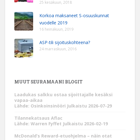
25 kesäkuun, 2018
Korkoa maksaneet S-osuuskunnat
vuodelle 2019
16 heinäkuun, 2019
ASP-tili sijoituskohteena?
24 marraskuun, 2016
MUUT SEURAMAANI BLOGIT
Laadukas salkku ostaa sijoittajalle kesäksi
vapaa-aikaa
Lähde: Osinkoinsinööri
Julkaistu 2026-07-29
Tilannekatsaus Aflac
Lähde: Warren Fyffet
Julkaistu 2026-02-19
McDonald’s Reward-etuohjelma – näin otat