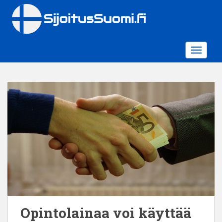
S
k
i
p
t
TOGGLE
o
m
a
i
n
c
o
n
t
e
n
t
Opintolainaa voi käyttää