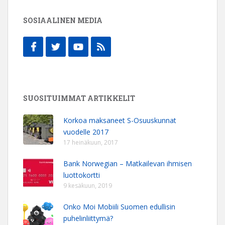
SOSIAALINEN MEDIA
SUOSITUIMMAT ARTIKKELIT
Korkoa maksaneet S-Osuuskunnat
vuodelle 2017
17 heinäkuun, 2017
Bank Norwegian – Matkailevan ihmisen
luottokortti
9 kesäkuun, 2019
Onko Moi Mobiili Suomen edullisin
puhelinliittymä?