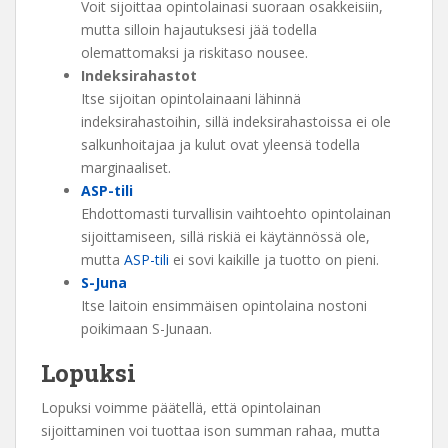
Voit sijoittaa opintolainasi suoraan osakkeisiin,
mutta silloin hajautuksesi jää todella
olemattomaksi ja riskitaso nousee.
Indeksirahastot
Itse sijoitan opintolainaani lähinnä
indeksirahastoihin, sillä indeksirahastoissa ei ole
salkunhoitajaa ja kulut ovat yleensä todella
marginaaliset.
ASP-tili
Ehdottomasti turvallisin vaihtoehto opintolainan
sijoittamiseen, sillä riskiä ei käytännössä ole,
mutta
ASP-tili
ei sovi kaikille ja tuotto on pieni.
S-Juna
Itse laitoin ensimmäisen opintolaina nostoni
poikimaan S-Junaan.
Lopuksi
Lopuksi voimme päätellä, että opintolainan
sijoittaminen voi tuottaa ison summan rahaa, mutta