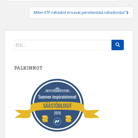
selaus
Miten ETF-rahastot eroavat perinteisistä rahastoista?
Search
for:
PALKINNOT