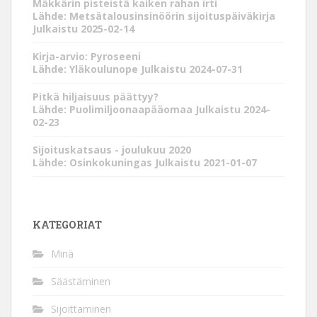
Mäkkärin pisteistä kaiken rahan irti
Lähde: Metsätalousinsinöörin sijoituspäiväkirja
Julkaistu 2025-02-14
Kirja-arvio: Pyroseeni
Lähde: Yläkoulunope
Julkaistu 2024-07-31
Pitkä hiljaisuus päättyy?
Lähde: Puolimiljoonaapääomaa
Julkaistu 2024-
02-23
Sijoituskatsaus - joulukuu 2020
Lähde: Osinkokuningas
Julkaistu 2021-01-07
KATEGORIAT
Minä
Säästäminen
Sijoittaminen