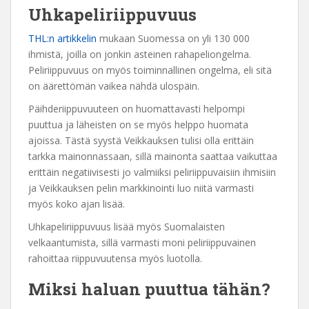
Uhkapeliriippuvuus
THL:n artikkelin
mukaan Suomessa on yli 130 000
ihmistä, joilla on jonkin asteinen rahapeliongelma.
Peliriippuvuus on myös toiminnallinen ongelma, eli sitä
on äärettömän vaikea nähdä ulospäin.
Päihderiippuvuuteen on huomattavasti helpompi
puuttua ja läheisten on se myös helppo huomata
ajoissa. Tästä syystä Veikkauksen tulisi olla erittäin
tarkka mainonnassaan, sillä mainonta saattaa vaikuttaa
erittäin negatiivisesti jo valmiiksi peliriippuvaisiin ihmisiin
ja Veikkauksen pelin markkinointi luo niitä varmasti
myös koko ajan lisää.
Uhkapeliriippuvuus lisää myös Suomalaisten
velkaantumista, sillä varmasti moni peliriippuvainen
rahoittaa riippuvuutensa myös luotolla.
Miksi haluan puuttua tähän?