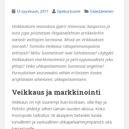
13 syyskuun, 2017
SijoitusSuomi
Säästäminen
Veikkauksien mainoksia pyörii televiossa, kaupoissa ja
niitä jopa piilotetaan iltapäivälehtien artikkeleihin
ovelasti voittajien tarinoina. Missä on Veikkauksen
moraali? Toimiiko Veikkaus rahapelimonopolina
eettisesti? Miksi Suomalaiset ovat lottokansaa? Löytyykö
Veikkauksen markkinoinnista ja peliriippuvuudesta joku
yhteys? Onko uhkapelaaminen Suomessa ongelma?
Pureudutaan seuraavaksi vähän erilaiseen itseäni
ärsyttävään aiheeseen: uhkapelaamiseen.
Veikkaus ja markkinointi
Veikkaus on nyt suurempi kuin koskaan, sillä Ray ja
Fintoto yhdistyi siihen tämän vuoden alussa. Koko
monopolin tarkoitus oli alunperin tietenkin luoda
turvallinen ja vastuullinen uhkapelaamisympäristö sitä
harrastaville.