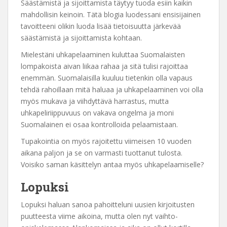
Säästämistä ja sijoittamista täytyy tuoda esiin kaikin
mahdollisin keinoin. Tätä blogia luodessani ensisijainen
tavoitteeni olikin luoda lisää tietoisuutta järkevää
säästämistä ja sijoittamista kohtaan.
Mielestäni uhkapelaaminen kuluttaa Suomalaisten
lompakoista aivan liikaa rahaa ja sitä tulisi rajoittaa
enemmän. Suomalaisilla kuuluu tietenkin olla vapaus
tehdä rahoillaan mitä haluaa ja uhkapelaaminen voi olla
myös mukava ja viihdyttävä harrastus, mutta
uhkapeliriippuvuus on vakava ongelma ja moni
Suomalainen ei osaa kontrolloida pelaamistaan.
Tupakointia on myös rajoitettu viimeisen 10 vuoden
aikana paljon ja se on varmasti tuottanut tulosta.
Voisiko saman käsittelyn antaa myös uhkapelaamiselle?
Lopuksi
Lopuksi haluan sanoa pahoitteluni uusien kirjoitusten
puutteesta viime aikoina, mutta olen nyt vaihto-