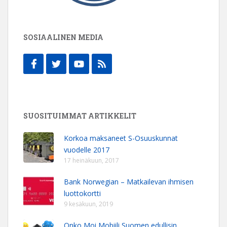
SOSIAALINEN MEDIA
SUOSITUIMMAT ARTIKKELIT
Korkoa maksaneet S-Osuuskunnat
vuodelle 2017
17 heinäkuun, 2017
Bank Norwegian – Matkailevan ihmisen
luottokortti
9 kesäkuun, 2019
Onko Moi Mobiili Suomen edullisin