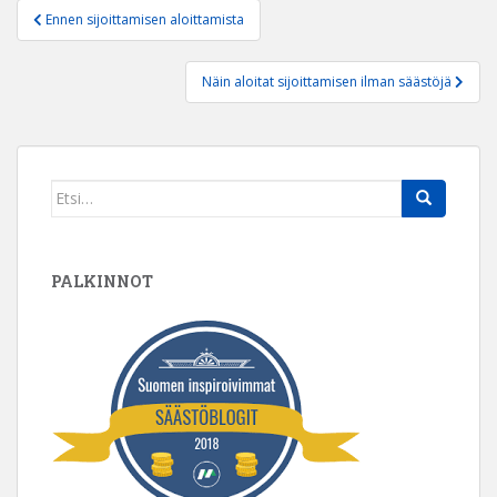
Artikkelien
Ennen sijoittamisen aloittamista
selaus
Näin aloitat sijoittamisen ilman säästöjä
Search
for:
PALKINNOT