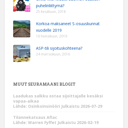
puhelinliittymä?
25 kesäkuun, 2018
Korkoa maksaneet S-osuuskunnat
vuodelle 2019
16 heinäkuun, 2019
ASP-tili sijoituskohteena?
24 marraskuun, 2016
MUUT SEURAMAANI BLOGIT
Laadukas salkku ostaa sijoittajalle kesäksi
vapaa-aikaa
Lähde: Osinkoinsinööri
Julkaistu 2026-07-29
Tilannekatsaus Aflac
Lähde: Warren Fyffet
Julkaistu 2026-02-19