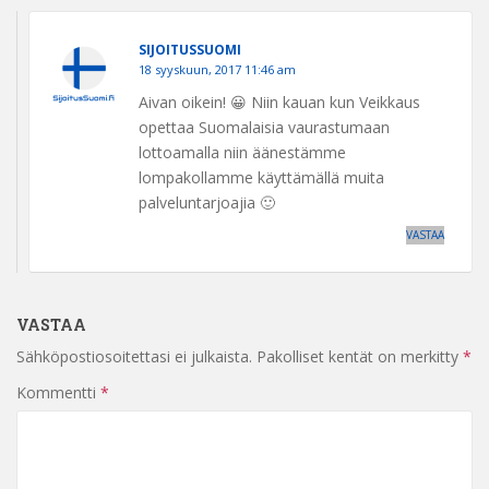
SIJOITUSSUOMI
18 syyskuun, 2017 11:46 am
Aivan oikein! 😀 Niin kauan kun Veikkaus
opettaa Suomalaisia vaurastumaan
lottoamalla niin äänestämme
lompakollamme käyttämällä muita
palveluntarjoajia 🙂
VASTAA
VASTAA
Sähköpostiosoitettasi ei julkaista.
Pakolliset kentät on merkitty
*
Kommentti
*