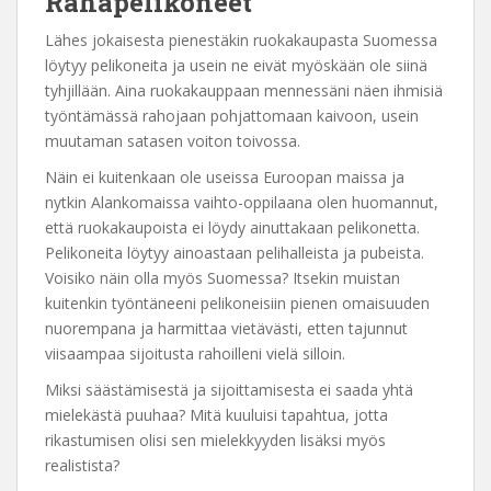
Rahapelikoneet
Lähes jokaisesta pienestäkin ruokakaupasta Suomessa
löytyy pelikoneita ja usein ne eivät myöskään ole siinä
tyhjillään. Aina ruokakauppaan mennessäni näen ihmisiä
työntämässä rahojaan pohjattomaan kaivoon, usein
muutaman satasen voiton toivossa.
Näin ei kuitenkaan ole useissa Euroopan maissa ja
nytkin Alankomaissa vaihto-oppilaana olen huomannut,
että ruokakaupoista ei löydy ainuttakaan pelikonetta.
Pelikoneita löytyy ainoastaan pelihalleista ja pubeista.
Voisiko näin olla myös Suomessa? Itsekin muistan
kuitenkin työntäneeni pelikoneisiin pienen omaisuuden
nuorempana ja harmittaa vietävästi, etten tajunnut
viisaampaa sijoitusta rahoilleni vielä silloin.
Miksi säästämisestä ja sijoittamisesta ei saada yhtä
mielekästä puuhaa? Mitä kuuluisi tapahtua, jotta
rikastumisen olisi sen mielekkyyden lisäksi myös
realistista?