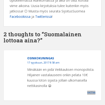
opiskelemassa Alankomaissa ja aika on ollut kortilla
viime aikoina. Uusia kirjoituksia tulee kuitenkin myös
jatkossa! 🙂 Muista myös seurata SijoitusSuomea
Facebookissa
ja
Twitterissä
!
2 thoughts to “Suomalainen
lottoaa aina?”
OSINKOKUNINGAS
17 syyskuun, 2017 8:58 am
Minäkään en pidä Veikkauksen monopolista.
Hiljainen vastalauseeni onkin pelata 10€
kuussa loton sijasta jollain ulkomaisella
nettikasinolla 😀
VASTAA