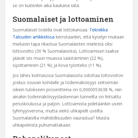
se on kuitenkin aika kaukana siitä.
Suomalaiset ja lottoaminen
Suomalaiset todella ovat lottokansaa.
Tekniikka
Talouden artikkelissa
kerrotaankin, että kyselyn mukaan
mieluisin tapa rikastua Suomalaisten mielestä olisi
lottovoitto (30 % Suomalaisista). Lottoamisen taakse
jäävät siis muun muassa säästäminen (22 %),
sijoittaminen (21 %) ja kova työnteko (11 %).
Jos lähes kolmasosa Suomalaisista odottaa lottovoiton
joskus osuvan kohdalle ja todennäköisyys seitsemän
oikein tulokseen prosentteina on 0,0000053638 %, niin
ainakin todennäköisyyslaskennan tunneilta on lintsattu
peruskoulussa ja paljon. Lottoamista pidetäänkin usein
tyhmyysverona, mutta viekö uhkapelit useilta
Suomalaisilta mahdollisuuden vaurastua? Muista
uhkapeleistä puhumattakaan.