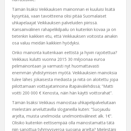
Tämän lisäksi Veikkauksen mainonnan ei kuuluisi lisätä
kysyntää, vaan tavoitteena olisi pitää Suomalaiset
uhkapelaajat Veikkauksen palveluiden piirissä.
Kansainvälinen rahapelikilpailu on kuitenkin kovaa ja on
tietenkin kaikkien etu, että Veikkauksen voitoista ainakin
osa valuu meidän kaikkien hyödyksi.
Onko mainonta kuitenkaan eettistä ja hyvin rajoitettua?
Veikkaus kulutti vuonna 2015 30 miljoonaa euroa
pelimainontaan ja varmasti nyt huomattavasti
enemmän yhdistymisen myötä. Veikkauksien mainoksia
tulee lähes jokaisesta mediasta ja niitä on aloitettu jopa
piilottamaan voittajatarinoina iltapäivälehdissä; ”Matti
voitti 200 000 € Kenosta, näin hän käytti voittorahat”.
Tämän lisäksi Veikkaus mainostaa uhkapelipalveluitaan
mielestäni arveluttavilla sloganeilla kuten: ”Suojaudu
arjelta, muista unelmoida: unelmointivälineet alk. 1€”.
Olisiko kuitenkin eettisempää olla mainostamatta tätä
niin sanottua tyhmyysveroa suojana arjelta? Mielestäni