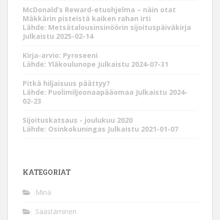
McDonald’s Reward-etuohjelma – näin otat
Mäkkärin pisteistä kaiken rahan irti
Lähde: Metsätalousinsinöörin sijoituspäiväkirja
Julkaistu 2025-02-14
Kirja-arvio: Pyroseeni
Lähde: Yläkoulunope
Julkaistu 2024-07-31
Pitkä hiljaisuus päättyy?
Lähde: Puolimiljoonaapääomaa
Julkaistu 2024-
02-23
Sijoituskatsaus - joulukuu 2020
Lähde: Osinkokuningas
Julkaistu 2021-01-07
KATEGORIAT
Minä
Säästäminen