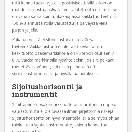
niitä kannattaakin ajatella positiivisesti, sillä silloin on
mahdollista ostaa halvalla. Voit ajatella sitä niin, että se
on vähän sama kuin ruokakaupassa kaikki tuotteet olisi
-50 % alennustarroilla varustettu ja päiväystä vielä
paljon jäljellä.
Kukapa meistä ei silloin lastaisi ostoskärryä
täyteen? Vaikka historia ei ole tae tulevasta niin
keskituotto osakemarkkinoilla on kuitenkin ollut sen 7 –
8 %, vaikka markkinoilla rysähteleekin. Jos silti pelkäät
menettäväsi yöunet, voi riskiä pienentää eri
sijoitusinstrumenteilla ja hyvällä hajautuksella.
Sijoitushorisontti ja
instrumentit
Sijoittaminen osakemarkkinoille on maratoni ja nopeaa
vaurastumista ei ole luvassa ilman järjettömiä riskejä.
Sijoitushorisontti on hyvä määritellä, sillä se myös ohjaa
minkälaisia sijoitusinstrumentteja sinun kannattaa
salkkuusi ostaa.