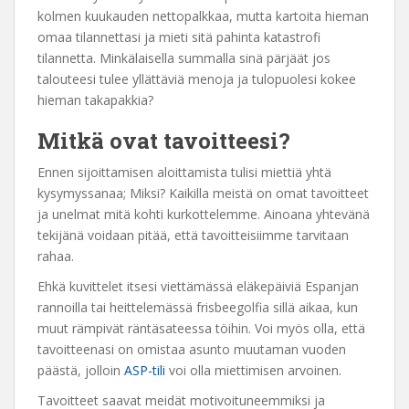
kolmen kuukauden nettopalkkaa, mutta kartoita hieman
omaa tilannettasi ja mieti sitä pahinta katastrofi
tilannetta. Minkälaisella summalla sinä pärjäät jos
talouteesi tulee yllättäviä menoja ja tulopuolesi kokee
hieman takapakkia?
Mitkä ovat tavoitteesi?
Ennen sijoittamisen aloittamista tulisi miettiä yhtä
kysymyssanaa; Miksi? Kaikilla meistä on omat tavoitteet
ja unelmat mitä kohti kurkottelemme. Ainoana yhtevänä
tekijänä voidaan pitää, että tavoitteisiimme tarvitaan
rahaa.
Ehkä kuvittelet itsesi viettämässä eläkepäiviä Espanjan
rannoilla tai heittelemässä frisbeegolfia sillä aikaa, kun
muut rämpivät räntäsateessa töihin. Voi myös olla, että
tavoitteenasi on omistaa asunto muutaman vuoden
päästä, jolloin
ASP-tili
voi olla miettimisen arvoinen.
Tavoitteet saavat meidät motivoituneemmiksi ja