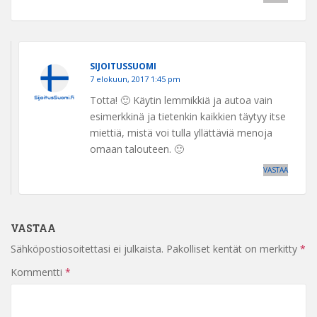
SIJOITUSSUOMI
7 elokuun, 2017 1:45 pm
Totta! 🙂 Käytin lemmikkiä ja autoa vain
esimerkkinä ja tietenkin kaikkien täytyy itse
miettiä, mistä voi tulla yllättäviä menoja
omaan talouteen. 🙂
VASTAA
VASTAA
Sähköpostiosoitettasi ei julkaista.
Pakolliset kentät on merkitty
*
Kommentti
*