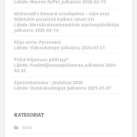
Lähde: Warren Fyffet
Julkaistu 2026-02-19
McDonald’s Reward-etuohjelma – näin otat
Mäkkärin pisteistä kaiken rahan irti
Lähde: Metsätalousinsinöörin sijoituspäiväkirja
Julkaistu 2025-02-14
Kirja-arvio: Pyroseeni
Lähde: Yläkoulunope
Julkaistu 2024-07-31
Pitkä hiljaisuus päättyy?
Lähde: Puolimiljoonaapääomaa
Julkaistu 2024-
02-23
Sijoituskatsaus - joulukuu 2020
Lähde: Osinkokuningas
Julkaistu 2021-01-07
KATEGORIAT
Minä