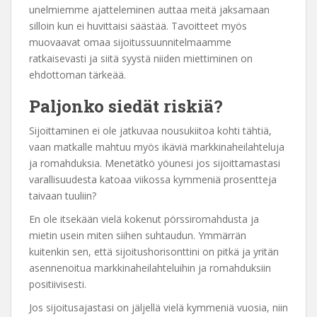
unelmiemme ajatteleminen auttaa meitä jaksamaan
silloin kun ei huvittaisi säästää. Tavoitteet myös
muovaavat omaa sijoitussuunnitelmaamme
ratkaisevasti ja siitä syystä niiden miettiminen on
ehdottoman tärkeää.
Paljonko siedät riskiä?
Sijoittaminen ei ole jatkuvaa nousukiitoa kohti tähtiä,
vaan matkalle mahtuu myös ikäviä markkinaheilahteluja
ja romahduksia. Menetätkö yöunesi jos sijoittamastasi
varallisuudesta katoaa viikossa kymmeniä prosentteja
taivaan tuuliin?
En ole itsekään vielä kokenut pörssiromahdusta ja
mietin usein miten siihen suhtaudun. Ymmärrän
kuitenkin sen, että sijoitushorisonttini on pitkä ja yritän
asennenoitua markkinaheilahteluihin ja romahduksiin
positiivisesti.
Jos sijoitusajastasi on jäljellä vielä kymmeniä vuosia, niin