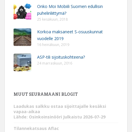
Onko Moi Mobiili Suomen edullisin
puhelinliittymä?
25 kesäkuun, 2018
Korkoa maksaneet S-osuuskunnat
vuodelle 2019
16 heinäkuun, 2019
ASP-tili sijoituskohteena?
24 marraskuun, 2016
MUUT SEURAMAANI BLOGIT
Laadukas salkku ostaa sijoittajalle kesäksi
vapaa-aikaa
Lähde: Osinkoinsinööri
Julkaistu 2026-07-29
Tilannekatsaus Aflac