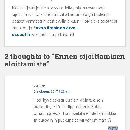
Netistä ja kirjoista löytyy todella paljon resursseja
sijoittamisesta kiinnostuneille tämän blogin lisäksi ja
pääset varmasti niiden avulla alkuun. Hoida siis taloutesi
kuntoon ja *
avaa ilmainen arvo-
osuustili
Nordnetissä jo tänään!
2 thoughts to “Ennen sijoittamisen
aloittamista”
ZAPPIS
7 elokuun, 2017 9:23 am
Tosi hyvä teksti! Lisäisin vielä tuohon
puskuriin, että se riippuu henk. koht.
omaiduudesta. Esim kaikilla ei ole lemmikkiä
ja autoa niin puskuria tarvii vähemmän 😉
VASTAA