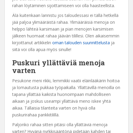
rahan löytäminen sijoittamiseen voi olla haasteellista.
Älä kuitenkaan lannistu jos taloudessasi ei tällä hetkellä
jää paljoa ylimääräistä rahaa. Ylimääräisiä menoja on
helppo lähteä karsimaan ja pian menojen karsimisen
jälkeen huomaat rahaa jäävän tilillesi. Olen aikaisemmin
kirjoittanut artikkelin
oman talouden suunnittelusta
ja
siitä voi olla apua myös sinulle!
Puskuri yllättäviä menoja
varten
Pesukone meni rikki, lemmikki vaatii eläinlääkärin hoitoa
ja lomautusta pukkaa työpaikalla. Yllättävillä menoilla on
tapana yllättää kaikista huonoimpaan mahdolliseen
aikaan ja joskus useampi yllättävä meno iskee yhtä
aikaa. Tällaisia tilanteita varten on hyvä olla
puskurirahaa pankkitilillä.
Paljonko rahaa sitten pitäisi olla yllättäviä menoja
varten? Hyvänä nyrkkisääntönä pidetään kahden tai