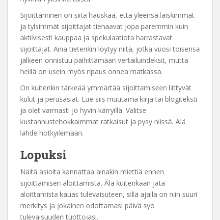
Sijoittaminen on siitä hauskaa, että yleensä laiskimmat
ja tylsimmät sijoittajat tienaavat jopa paremmin kuin
aktiivisesti kauppaa ja spekulaatiota harrastavat
sijoittajat. Aina tietenkin löytyy niitä, jotka vuosi toisensa
jälkeen onnistuu päihittämään vertailuindeksit, mutta
heillä on usein myös ripaus onnea matkassa.
On kuitenkin tärkeää ymmärtää sijoittamiseen liittyvät
kulut ja perusasiat. Lue siis muutama kirja tai blogiteksti
ja olet varmasti jo hyvin kärryillä. Valitse
kustannustehokkaimmat ratkaisut ja pysy niissä. Älä
lähde hötkyilemään.
Lopuksi
Näitä asioita kannattaa ainakin miettiä ennen
sijoittamisen aloittamista. Älä kuitenkaan jätä
aloittamista kauas tulevaisuteen, sillä ajalla on niin suuri
merkitys ja jokainen odottamasi päivä syö
tulevaisuuden tuottojasi.