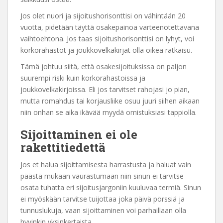
Jos olet nuori ja sijoitushorisonttisi on vähintään 20
vuotta, pidetään täyttä osakepainoa varteenotettavana
vaihtoehtona. Jos taas sijoitushorisonttisi on lyhyt, voi
korkorahastot ja joukkovelkakirjat olla oikea ratkaisu.
Tämä johtuu siitä, että osakesijoituksissa on paljon
suurempi riski kuin korkorahastoissa ja
joukkovelkakirjoissa. Eli jos tarvitset rahojasi jo pian,
mutta romahdus tai korjausliike osuu juuri siihen aikaan
niin onhan se aika ikävää myydä omistuksiasi tappiolla.
Sijoittaminen ei ole
rakettitiedettä
Jos et halua sijoittamisesta harrastusta ja haluat vain
päästä mukaan vaurastumaan niin sinun ei tarvitse
osata tuhatta eri sijoitusjargoniin kuuluvaa termiä. Sinun
ei myöskään tarvitse tuijottaa joka päivä pörssiä ja
tunnuslukuja, vaan sijoittaminen voi parhaillaan olla
hyvinkin yksinkertaista.