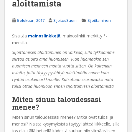
aloittamista
6 elokuun, 2017
SijoitusSuomi
Sijoittaminen
Sisältää
mainoslinkkejä
, mainoslinkit merkitty *-
merkillä.
Sijoittamisen aloittaminen on vaikeaa, sillä tykkäämme
siirtää asioita aina huomiseen. Pian huomaakin sen
huomisen menneen monta vuotta sitten. On kuitenkin
asioita, joita täytyy pysähtyä miettimään ennen kuin
ryntää osakemarkkinoille. Katsotaan seuraavaksi mitä
tulisi ottaa huomioon ennen sijoittamisen aloittamista.
Miten sinun taloudessasi
menee?
Miten sinun taloudessasi menee? Mitkä ovat tulosi ja
menosi? Näistä kysymyksistä täytyy lähteä liikkeelle, sillä
jos elät tällä hetkellä kädestä suuhun niin ylimääräisen