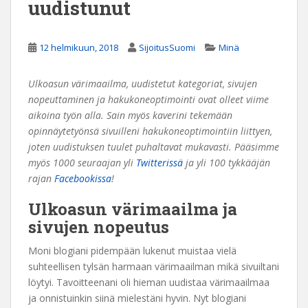
uudistunut
12 helmikuun, 2018
SijoitusSuomi
Minä
Ulkoasun värimaailma, uudistetut kategoriat, sivujen
nopeuttaminen ja hakukoneoptimointi ovat olleet viime
aikoina työn alla. Sain myös kaverini tekemään
opinnäytetyönsä sivuilleni hakukoneoptimointiin liittyen,
joten uudistuksen tuulet puhaltavat mukavasti. Pääsimme
myös 1000 seuraajan yli
Twitterissä
ja yli 100 tykkääjän
rajan
Facebookissa
!
Ulkoasun värimaailma ja
sivujen nopeutus
Moni blogiani pidempään lukenut muistaa vielä
suhteellisen tylsän harmaan värimaailman mikä sivuiltani
löytyi. Tavoitteenani oli hieman uudistaa värimaailmaa
ja onnistuinkin siinä mielestäni hyvin. Nyt blogiani