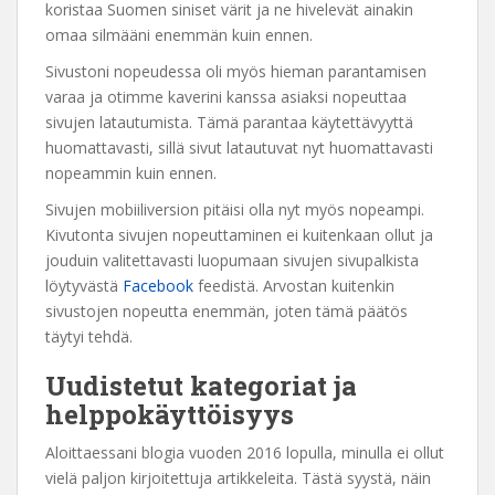
koristaa Suomen siniset värit ja ne hivelevät ainakin
omaa silmääni enemmän kuin ennen.
Sivustoni nopeudessa oli myös hieman parantamisen
varaa ja otimme kaverini kanssa asiaksi nopeuttaa
sivujen latautumista. Tämä parantaa käytettävyyttä
huomattavasti, sillä sivut latautuvat nyt huomattavasti
nopeammin kuin ennen.
Sivujen mobiiliversion pitäisi olla nyt myös nopeampi.
Kivutonta sivujen nopeuttaminen ei kuitenkaan ollut ja
jouduin valitettavasti luopumaan sivujen sivupalkista
löytyvästä
Facebook
feedistä. Arvostan kuitenkin
sivustojen nopeutta enemmän, joten tämä päätös
täytyi tehdä.
Uudistetut kategoriat ja
helppokäyttöisyys
Aloittaessani blogia vuoden 2016 lopulla, minulla ei ollut
vielä paljon kirjoitettuja artikkeleita. Tästä syystä, näin