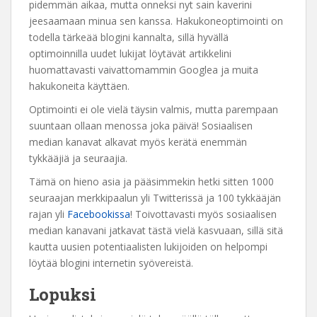
pidemmän aikaa, mutta onneksi nyt sain kaverini
jeesaamaan minua sen kanssa. Hakukoneoptimointi on
todella tärkeää blogini kannalta, sillä hyvällä
optimoinnilla uudet lukijat löytävät artikkelini
huomattavasti vaivattomammin Googlea ja muita
hakukoneita käyttäen.
Optimointi ei ole vielä täysin valmis, mutta parempaan
suuntaan ollaan menossa joka päivä! Sosiaalisen
median kanavat alkavat myös kerätä enemmän
tykkääjiä ja seuraajia.
Tämä on hieno asia ja pääsimmekin hetki sitten 1000
seuraajan merkkipaalun yli Twitterissä ja 100 tykkääjän
rajan yli
Facebookissa
! Toivottavasti myös sosiaalisen
median kanavani jatkavat tästä vielä kasvuaan, sillä sitä
kautta uusien potentiaalisten lukijoiden on helpompi
löytää blogini internetin syövereistä.
Lopuksi