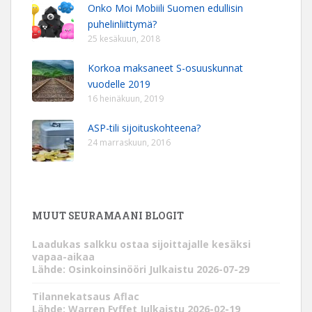
Onko Moi Mobiili Suomen edullisin
puhelinliittymä?
25 kesäkuun, 2018
Korkoa maksaneet S-osuuskunnat
vuodelle 2019
16 heinäkuun, 2019
ASP-tili sijoituskohteena?
24 marraskuun, 2016
MUUT SEURAMAANI BLOGIT
Laadukas salkku ostaa sijoittajalle kesäksi
vapaa-aikaa
Lähde: Osinkoinsinööri
Julkaistu 2026-07-29
Tilannekatsaus Aflac
Lähde: Warren Fyffet
Julkaistu 2026-02-19