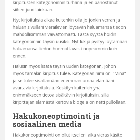
kirjoitusten kategorioinnin turhana ja en panostanut
siihen juuri lainkaan.
Nyt kirjoituksia alkaa kuitenkin olla jo jonkin verran ja
haluan sivuillani vierailevien löytävän haluamansa tiedon
mahdollisimman vaivattomasti. Tästä syystä hoidin
kategorioinnin täysin uusiksi. Nyt lukija pystyy löytämään
haluamansa tiedon huomattavasti nopeammin kuin
ennen.
Halusin myös lisätä täysin uuden kategorian, johon
myös tämäkin kirjoitus tulee. Kategorian nimi on: ”Minä”
ja se tulee sisältämään enemmän omaa elämääni
avartavia kirjoituksia. Keskityn kuitenkin yhä
enimmäkseen tietoa sisältäviin kirjoituksiin, sillä
kirjoittajan elämästä kertovia blogeja on netti pullollaan.
Hakukoneoptimointi ja
sosiaalinen media
Hakukoneoptimointi on ollut itselleni aika vieras käsite