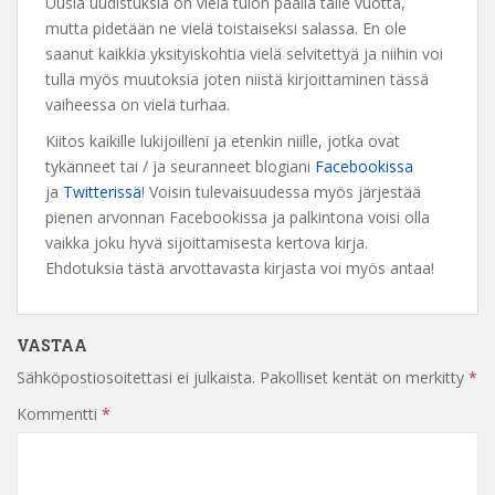
Uusia uudistuksia on vielä tulon päällä tälle vuotta,
mutta pidetään ne vielä toistaiseksi salassa. En ole
saanut kaikkia yksityiskohtia vielä selvitettyä ja niihin voi
tulla myös muutoksia joten niistä kirjoittaminen tässä
vaiheessa on vielä turhaa.
Kiitos kaikille lukijoilleni ja etenkin niille, jotka ovat
tykänneet tai / ja seuranneet blogiani
Facebookissa
ja
Twitterissä
! Voisin tulevaisuudessa myös järjestää
pienen arvonnan Facebookissa ja palkintona voisi olla
vaikka joku hyvä sijoittamisesta kertova kirja.
Ehdotuksia tästä arvottavasta kirjasta voi myös antaa!
VASTAA
Sähköpostiosoitettasi ei julkaista.
Pakolliset kentät on merkitty
*
Kommentti
*