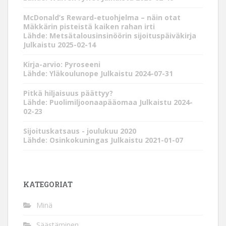
McDonald’s Reward-etuohjelma – näin otat
Mäkkärin pisteistä kaiken rahan irti
Lähde: Metsätalousinsinöörin sijoituspäiväkirja
Julkaistu 2025-02-14
Kirja-arvio: Pyroseeni
Lähde: Yläkoulunope
Julkaistu 2024-07-31
Pitkä hiljaisuus päättyy?
Lähde: Puolimiljoonaapääomaa
Julkaistu 2024-
02-23
Sijoituskatsaus - joulukuu 2020
Lähde: Osinkokuningas
Julkaistu 2021-01-07
KATEGORIAT
Minä
Säästäminen