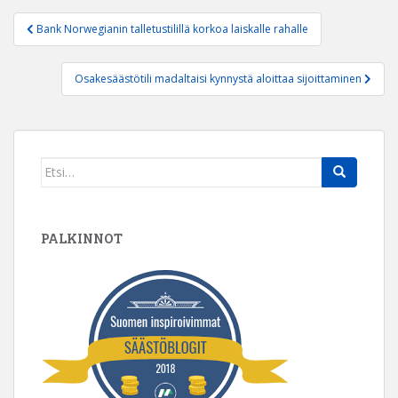
Artikkelien
Bank Norwegianin talletustilillä korkoa laiskalle rahalle
selaus
Osakesäästötili madaltaisi kynnystä aloittaa sijoittaminen
Search
for:
PALKINNOT