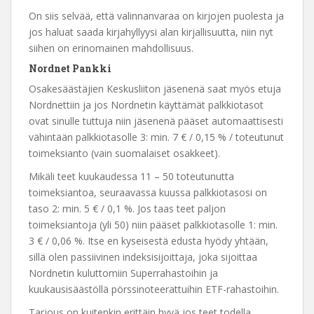
On siis selvää, että valinnanvaraa on kirjojen puolesta ja
jos haluat saada kirjahyllyysi alan kirjallisuutta, niin nyt
siihen on erinomainen mahdollisuus.
Nordnet Pankki
Osakesäästäjien Keskusliiton jäsenenä saat myös etuja
Nordnettiin ja jos Nordnetin käyttämät palkkiotasot
ovat sinulle tuttuja niin jäsenenä pääset automaattisesti
vähintään palkkiotasolle 3: min. 7 € / 0,15 % / toteutunut
toimeksianto (vain suomalaiset osakkeet).
Mikäli teet kuukaudessa 11 – 50 toteutunutta
toimeksiantoa, seuraavassa kuussa palkkiotasosi on
taso 2: min. 5 € / 0,1 %. Jos taas teet paljon
toimeksiantoja (yli 50) niin pääset palkkiotasolle 1: min.
3 € / 0,06 %. Itse en kyseisestä edusta hyödy yhtään,
sillä olen passiivinen indeksisijoittaja, joka sijoittaa
Nordnetin kuluttomiin Superrahastoihin ja
kuukausisäästöllä pörssinoteerattuihin ETF-rahastoihin.
Tarjous on kuitenkin erittäin hyvä jos teet todella