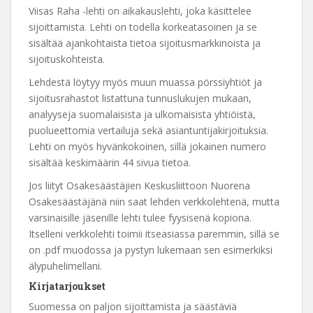
Viisas Raha -lehti on aikakauslehti, joka käsittelee
sijoittamista. Lehti on todella korkeatasoinen ja se
sisältää ajankohtaista tietoa sijoitusmarkkinoista ja
sijoituskohteista.
Lehdestä löytyy myös muun muassa pörssiyhtiöt ja
sijoitusrahastot listattuna tunnuslukujen mukaan,
analyyseja suomalaisista ja ulkomaisista yhtiöistä,
puolueettomia vertailuja sekä asiantuntijakirjoituksia.
Lehti on myös hyvänkokoinen, sillä jokainen numero
sisältää keskimäärin 44 sivua tietoa.
Jos liityt Osakesäästäjien Keskusliittoon Nuorena
Osakesäästäjänä niin saat lehden verkkolehtenä, mutta
varsinaisille jäsenille lehti tulee fyysisenä kopiona.
Itselleni verkkolehti toimii itseasiassa paremmin, sillä se
on .pdf muodossa ja pystyn lukemaan sen esimerkiksi
älypuhelimellani.
Kirjatarjoukset
Suomessa on paljon sijoittamista ja säästäviä