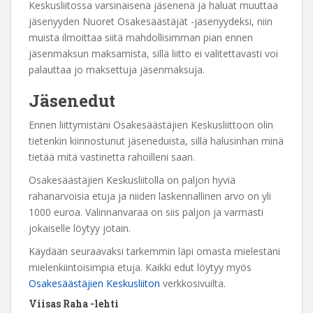
Keskusliitossa varsinaisena jäsenenä ja haluat muuttaa
jäsenyyden Nuoret Osakesäästäjät -jäsenyydeksi, niin
muista ilmoittaa siitä mahdollisimman pian ennen
jäsenmaksun maksamista, sillä liitto ei valitettavasti voi
palauttaa jo maksettuja jäsenmaksuja.
Jäsenedut
Ennen liittymistäni Osakesäästäjien Keskusliittoon olin
tietenkin kiinnostunut jäseneduista, sillä halusinhan minä
tietää mitä vastinetta rahoilleni saan.
Osakesäästäjien Keskusliitolla on paljon hyviä
rahanarvoisia etuja ja niiden laskennallinen arvo on yli
1000 euroa. Valinnanvaraa on siis paljon ja varmasti
jokaiselle löytyy jotain.
Käydään seuraavaksi tarkemmin läpi omasta mielestäni
mielenkiintoisimpia etuja. Kaikki edut löytyy myös
Osakesäästäjien Keskusliiton
verkkosivuilta.
Viisas Raha -lehti