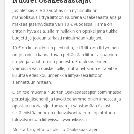
Jos olet siis alle 30 vuotias niin nyt sinulla on
mahdollisuus liittyä liittoon Nuorena Osakesäästäjänä ja
maksaa jäsenyydestä vain 10 € vuodessa. Tämä on
erittäin hyvä asia, sillä minullakin on opiskelijana tiukka
budjetti ja joudun tarkasti miettimään kulujani.
10 € on kuitenkin niin pieni raha, että liittoon liittyminen
on jo todella kannattavaa pelkästään liiton tarjoamien
etujen ja tapahtumien puolesta. Etu oli siis ennen
voimassa vain opiskelijoille, mutta nyt sinun ei tarvitse
kuluttaa edes koulunpenkkiä liittyäksesi liittoon
alennettuun hintaan.
Olen itse mukana Nuorten Osakesäästäjien toiminnassa
perustajajäsenenä ja tavoitteenamme onkin innostaa ja
opastaa nuoria sijoittamaan ja säästämään fiksusti,
sekä edistää nuorten edunvalvontaa mm. opintotuen
tulovalvontaan liittyvissä kysymyksissä.
Muistathan, että jos olet jo Osakesäästäjien