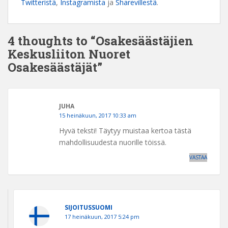
Twitteristä
,
Instagramista
ja
Sharevillestä
.
4 thoughts to “Osakesäästäjien
Keskusliiton Nuoret
Osakesäästäjät”
JUHA
15 heinäkuun, 2017 10:33 am
Hyvä teksti! Täytyy muistaa kertoa tästä
mahdollisuudesta nuorille töissä.
VASTAA
SIJOITUSSUOMI
17 heinäkuun, 2017 5:24 pm