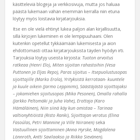
käsitteleviä blogeja ja verkkosivuja, mutta jos haluaa
päästä lukemaan vähän enemmän kerralla niin etuna
löytyy myös loistavia kirjatarjouksia.
Itse en ole vielä ehtinyt lukea paljon alan kirjallisuutta,
sillä kirjojen lukeminen ei ole lempipuuhaani. Olen
kuitenkin opetellut tykkäämään lukemisesta ja aion
ehdottomasti ottaa kirjatarjouksista täyden hyödyn irti.
Tarjouksia löytyy useista kirjoista:
Tuoton arvoitus
ratkeaa (Henri Elo)
,
Miten sijoitan rahastoihin (Vesa
Puttonen ja Eljas Repo), Paras sijoitus – Itsepuolustusopas
sijoittajille (Marko Erola), Yrityksistä kerrotaan- kuuntele
ja kuule oikein (Jarmo Leppinimi), Säästäjästä sijoittajaksi
– jokamiehen sijoitusopas (Mika Pesonen), Omalla rahalla
(Jarkko Peltomäki ja Juha Vahe), Erottaja (Karo
Hämäläinen), Niin siinä käy kun omistaa – Tarinaa
valtionyhtiöistä (Risto Ranki), Sijoittajan verotus (Elina
Fasoúlas, Petri Mannine ja Ville Niiranen)
sekä
Vastuullinen sijoittaminen (Anna Hyrske, Magdalena
Lönnroth, Antti Savilaakso ja Riikka Sievänen).