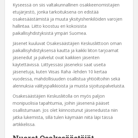
Kyseessä on siis valtakunnallinen osakkeenomistajien
etujärjestö, jonka tarkoituksena on edistää
osakesäästämistä ja muuta yksityishenkilöiden varojen
hallintaa. Liitto koostuu eri kokoisista
paikallisyhdistyksistä ympäri Suomea.
Jäsenet kuuluvat Osakesäästäjien Keskusliittoon oman
paikallisyhdistyksensä kautta ja kaikki liiton tarjoamat
jäsenedut ja palvelut ovat kaikkien jäsenten
käytettävissä. Liittyessäsi jäseneksi saat useita
jäsenetuja, kuten Viisas Raha -lehden 10 kertaa
vuodessa, mahdollisuuden osallistua yhtiöiltoihin sekä
alennuksia välityspalkkioista ja muista sijoituspalveluista.
Osakesäästäjien Keskusliitolla on myös paljon
monipuolisia tapahtumia, joihin jäsenenä pääset
osallistumaan. Jos olet kiinnostunut jäseneduista niin
jatka lukemista, sillä tulen käymään niitä läpi tässä
artikkelissa.
Nuoret Osakesäästäjät