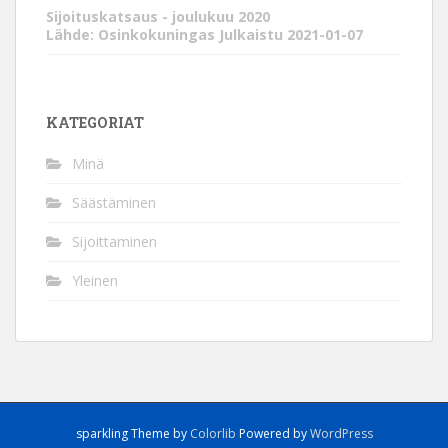
Sijoituskatsaus - joulukuu 2020
Lähde: Osinkokuningas
Julkaistu 2021-01-07
KATEGORIAT
Minä
Säästäminen
Sijoittaminen
Yleinen
sparkling Theme by
Colorlib
Powered by
WordPress