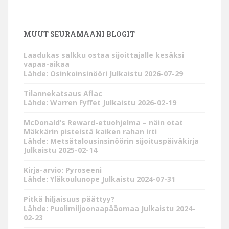
MUUT SEURAMAANI BLOGIT
Laadukas salkku ostaa sijoittajalle kesäksi
vapaa-aikaa
Lähde: Osinkoinsinööri
Julkaistu 2026-07-29
Tilannekatsaus Aflac
Lähde: Warren Fyffet
Julkaistu 2026-02-19
McDonald’s Reward-etuohjelma – näin otat
Mäkkärin pisteistä kaiken rahan irti
Lähde: Metsätalousinsinöörin sijoituspäiväkirja
Julkaistu 2025-02-14
Kirja-arvio: Pyroseeni
Lähde: Yläkoulunope
Julkaistu 2024-07-31
Pitkä hiljaisuus päättyy?
Lähde: Puolimiljoonaapääomaa
Julkaistu 2024-
02-23