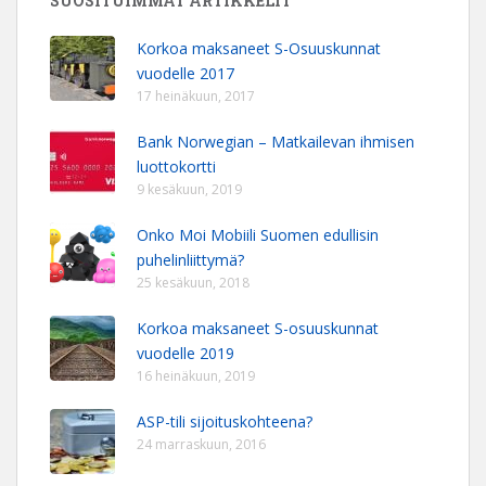
SUOSITUIMMAT ARTIKKELIT
Korkoa maksaneet S-Osuuskunnat
vuodelle 2017
17 heinäkuun, 2017
Bank Norwegian – Matkailevan ihmisen
luottokortti
9 kesäkuun, 2019
Onko Moi Mobiili Suomen edullisin
puhelinliittymä?
25 kesäkuun, 2018
Korkoa maksaneet S-osuuskunnat
vuodelle 2019
16 heinäkuun, 2019
ASP-tili sijoituskohteena?
24 marraskuun, 2016