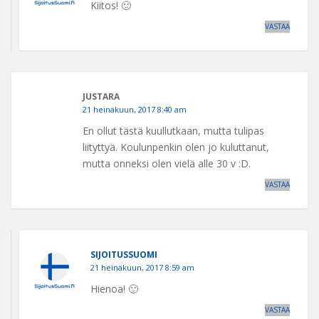
Kiitos! 🙂
VASTAA
JUSTARA
21 heinäkuun, 2017 8:40 am
En ollut tästä kuullutkaan, mutta tulipas
liityttyä. Koulunpenkin olen jo kuluttanut,
mutta onneksi olen vielä alle 30 v :D.
VASTAA
SIJOITUSSUOMI
21 heinäkuun, 2017 8:59 am
Hienoa! 🙂
VASTAA