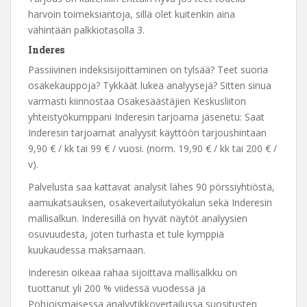
harvoin toimeksiantoja, sillä olet kuitenkin aina
vähintään palkkiotasolla 3.
Inderes
Passiivinen indeksisijoittaminen on tylsää? Teet suoria
osakekauppoja? Tykkäät lukea analyysejä? Sitten sinua
varmasti kiinnostaa Osakesäästäjien Keskusliiton
yhteistyökumppani Inderesin tarjoama jäsenetu: Saat
Inderesin tarjoamat analyysit käyttöön tarjoushintaan
9,90 € / kk tai 99 € / vuosi. (norm. 19,90 € / kk tai 200 € /
v).
Palvelusta saa kattavat analysit lähes 90 pörssiyhtiöstä,
aamukatsauksen, osakevertailutyökalun sekä Inderesin
mallisalkun. Inderesillä on hyvät näytöt analyysien
osuvuudesta, joten turhasta et tule kymppiä
kuukaudessa maksamaan.
Inderesin oikeaa rahaa sijoittava mallisalkku on
tuottanut yli 200 % viidessä vuodessa ja
Pohjoismaisessa analyytikkovertailussa suositusten