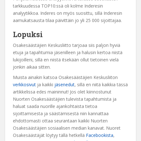
tarkkuudessa TOP10:ssä oli kolme Inderesin
analyytikkoa. Inderes on myös suosittu, sillä Inderesin
aamukatsausta tilaa päivittäin jo yli 25 000 sijoittajaa.
Lopuksi
Osakesäästäjien Keskusliitto tarjoaa siis paljon hyviä
etuja ja tapahtumia jäsenilleen ja halusin kertoa niistä
lukijoilleni, sillä en niistä itsekään ollut tietoinen vielä
jonkin aikaa sitten.
Muista ainakin katsoa Osakesäästäjien Keskusliiton
verkkosivut
ja kaikki
jäsenedut
, sillä en niitä kaikkia tässä
artikkelissa edes maininnut! Jos olet kiinnostunut
Nuorten Osakesäästäjien tulevista tapahtumista ja
haluat saada nuorille ajankohtaista tietoa
sijoittamisesta ja säästämisestä niin kannattaa
ehdottomasti ottaa seurantaan kaikki Nuorten
Osakesäästäjien sosiaalisen median kanavat. Nuoret
Osakesäästäjät löytyy tällä hetkellä
Facebookista
,