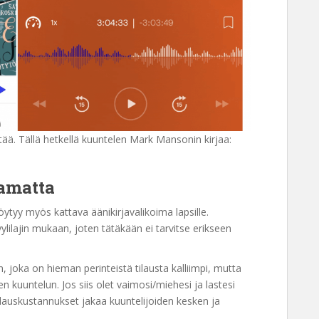
tää. Tällä hetkellä kuuntelen Mark Mansonin kirjaa:
amatta
löytyy myös kattava äänikirjavalikoima lapsille.
yylilajin mukaan, joten tätäkään ei tarvitse erikseen
n, joka on hieman perinteistä tilausta kalliimpi, mutta
kuuntelun. Jos siis olet vaimosi/miehesi ja lastesi
ilauskustannukset jakaa kuuntelijoiden kesken ja