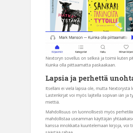
Nextoryn sovellus on selkeä ja toimii kuten pi
Kuinka olla piittaamatta paskaakaan.
Lapsia
ja
perhettä unoht
Itselläni ei vielä lapsia ole, mutta Nextorystä 
Lastenkirjat voi myös lajitella sopivan iän ja t
miettiä.
Mahdollisuus on luonnollisesti myös perhetilii
mahdollistaa useamman käyttäjän yhtäaikaisen 
kanssa innokkaita kuuntelemaan kirjoja, voi t
säästää rahaa.