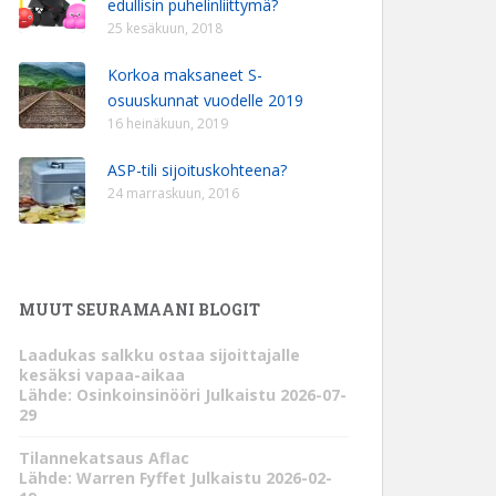
edullisin puhelinliittymä?
25 kesäkuun, 2018
Korkoa maksaneet S-
osuuskunnat vuodelle 2019
16 heinäkuun, 2019
ASP-tili sijoituskohteena?
24 marraskuun, 2016
MUUT SEURAMAANI BLOGIT
Laadukas salkku ostaa sijoittajalle
kesäksi vapaa-aikaa
Lähde: Osinkoinsinööri
Julkaistu 2026-07-
29
Tilannekatsaus Aflac
Lähde: Warren Fyffet
Julkaistu 2026-02-