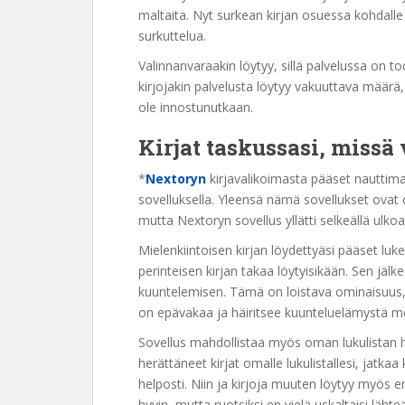
maltaita. Nyt surkean kirjan osuessa kohdalle
surkuttelua.
Valinnanvaraakin löytyy, sillä palvelussa on to
kirjojakin palvelusta löytyy vakuuttava määrä, 
ole innostunutkaan.
Kirjat taskussasi, missä
*
Nextoryn
kirjavalikoimasta pääset nauttimaa
sovelluksella. Yleensä nämä sovellukset ovat o
mutta Nextoryn sovellus yllätti selkeällä ulko
Mielenkiintoisen kirjan löydettyäsi pääset l
perinteisen kirjan takaa löytyisikään. Sen jälkee
kuuntelemisen. Tämä on loistava ominaisuus, sil
on epävakaa ja häiritsee kuunteluelämystä mer
Sovellus mahdollistaa myös oman lukulistan ha
herättäneet kirjat omalle lukulistallesi, jatkaa
helposti. Niin ja kirjoja muuten löytyy myös en
hyvin, mutta ruotsiksi en vielä uskaltaisi läh