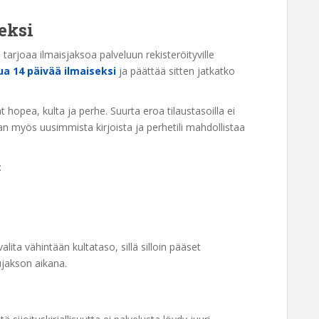
eksi
 tarjoaa ilmaisjaksoa palveluun rekisteröityville
lua 14 päivää ilmaiseksi
ja päättää sitten jatkatko
t hopea, kulta ja perhe. Suurta eroa tilaustasoilla ei
n myös uusimmista kirjoista ja perhetili mahdollistaa
:
ita vähintään kultataso, sillä silloin pääset
ujakson aikana.