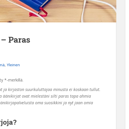
– Paras
,
inä
Yleinen
ty *-merkillä.
 ja kirjaston suurkuluttajaa minusta ei koskaan tullut.
äänikirjat ovat mielestäni silti paras tapa ahmia
 äänikirjapalveluista oma suosikkini ja nyt jaan omia
joja?