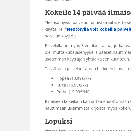
Kokeile 14 päivää
ilmais
Yleensä hyvän palvelun tunnistaa siitä, että se
käyttäjille. *
Nextorylla voit kokeilla palve
palvelun käyttöä.
Palvelulla on myös 3 eri tilaustasoa, jotka ova
ole, mutta kultajäsenyydellä pääset nauttimaa
useamman käyttäjän yhtäaikaisen kuuntelun.
Tässä vielä palvelun tämän hetkinen hinnasto
Hopea (13.99€/kk)
Kulta (16.99€/kk)
Perhe (19.99€/kk)
Ilmaiseen kokeiluun kannattaa ehdottomasti val
nauttimaan uusimmista kirjoista myös kokeil
Lopuksi