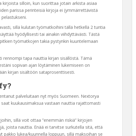
kirjoista silloin, kun suorittaa jotain arkista asiaa
den parissa perinteisiä kirjoja ei (ymmärrettävistä
t pelastukseni.
vasti, sillä kulutan työmatkoihini tällä hetkellä 2 tuntia
äyttää hyödyllisesti tai ainakin viihdyttävästi. Tästä
a pitkien työmatkojen takia pystynkin kuuntelemaan
i rennompi tapa nauttia kirjan sisällöstä. Tämä
lestäni sopivan ajan löytäminen lukemiseen on
än kirjan sisältöön sataprosenttisesti.
ify?
ajentanut palveluitaan nyt myös Suomeen. Nextorya
ussa saat kuukausimaksua vastaan nauttia rajattomasti
oihin, sillä voit ottaa ”enemmän riskiä” kirjojen
, joista nauttia. Enää ei tarvitse surkutella sitä, että
yt pakko lukea/kuunnella loppuun, sillä maksoihan se