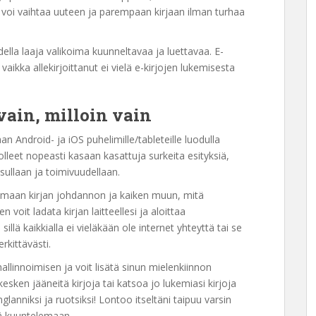
 voi vaihtaa uuteen ja parempaan kirjaan ilman turhaa
della laaja valikoima kuunneltavaa ja luettavaa. E-
vaikka allekirjoittanut ei vielä e-kirjojen lukemisesta
 vain, milloin vain
n Android- ja iOS puhelimille/tableteille luodulla
lleet nopeasti kasaan kasattuja surkeita esityksiä,
asullaan ja toimivuudellaan.
ukemaan kirjan johdannon ja kaiken muun, mitä
n voit ladata kirjan laitteellesi ja aloittaa
lä kaikkialla ei vieläkään ole internet yhteyttä tai se
kittävästi.
llinnoimisen ja voit lisätä sinun mielenkiinnon
 kesken jääneitä kirjoja tai katsoa jo lukemiasi kirjoja
glanniksi ja ruotsiksi! Lontoo itseltäni taipuu varsin
teä kuuntelemaan.