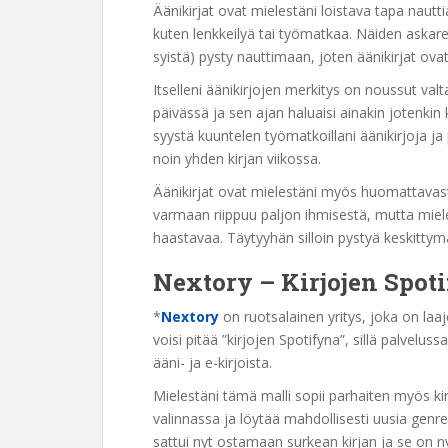
Äänikirjat ovat mielestäni loistava tapa nauttia 
kuten lenkkeilyä tai työmatkaa. Näiden askarei
syistä) pysty nauttimaan, joten äänikirjat ova
Itselleni äänikirjojen merkitys on noussut valta
päivässä ja sen ajan haluaisi ainakin jotenkin k
syystä kuuntelen työmatkoillani äänikirjoja j
noin yhden kirjan viikossa.
Äänikirjat ovat mielestäni myös huomattavast
varmaan riippuu paljon ihmisestä, mutta mie
haastavaa. Täytyyhän silloin pystyä keskittymä
Nextory
– Kirjojen Spot
*
Nextory
on ruotsalainen yritys, joka on la
voisi pitää ”kirjojen Spotifyna”, sillä palvel
ääni- ja e-kirjoista.
Mielestäni tämä malli sopii parhaiten myös kirj
valinnassa ja löytää mahdollisesti uusia genrejä
sattui nyt ostamaan surkean kirjan ja se on n