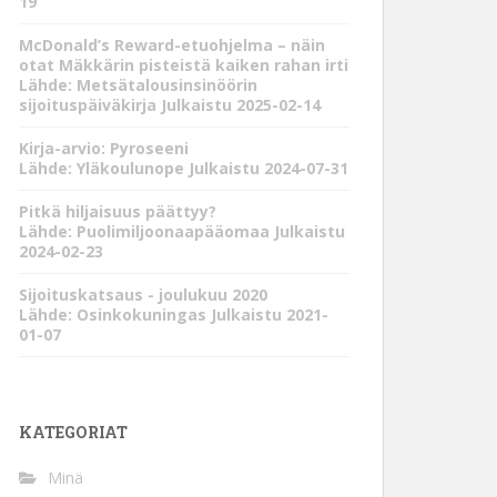
19
McDonald’s Reward-etuohjelma – näin
otat Mäkkärin pisteistä kaiken rahan irti
Lähde: Metsätalousinsinöörin
sijoituspäiväkirja
Julkaistu 2025-02-14
Kirja-arvio: Pyroseeni
Lähde: Yläkoulunope
Julkaistu 2024-07-31
Pitkä hiljaisuus päättyy?
Lähde: Puolimiljoonaapääomaa
Julkaistu
2024-02-23
Sijoituskatsaus - joulukuu 2020
Lähde: Osinkokuningas
Julkaistu 2021-
01-07
KATEGORIAT
Minä