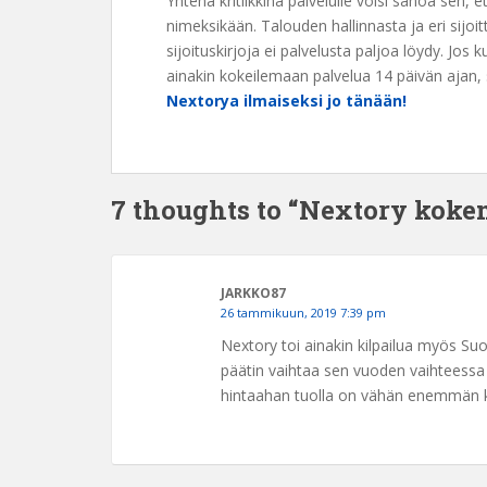
Yhtenä kritiikkinä palvelulle voisi sanoa sen, ett
nimeksikään. Talouden hallinnasta ja eri sijoit
sijoituskirjoja ei palvelusta paljoa löydy. Jos k
ainakin kokeilemaan palvelua 14 päivän ajan, s
Nextorya ilmaiseksi jo tänään!
7 thoughts to “Nextory koke
JARKKO87
26 tammikuun, 2019 7:39 pm
Nextory toi ainakin kilpailua myös Suo
päätin vaihtaa sen vuoden vaihteessa 
hintaahan tuolla on vähän enemmän kuin