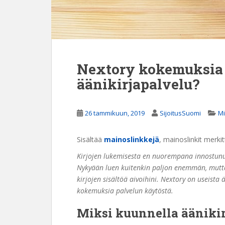
Nextory kokemuksia 
äänikirjapalvelu?
26 tammikuun, 2019
SijoitusSuomi
M
Sisältää
mainoslinkkejä
, mainoslinkit merkit
Kirjojen lukemisesta en nuorempana innostunut
Nykyään luen kuitenkin paljon enemmän, mutta 
kirjojen sisältöä aivoihini. Nextory on useista
kokemuksia palvelun käytöstä.
Miksi
kuunnella
äänikir