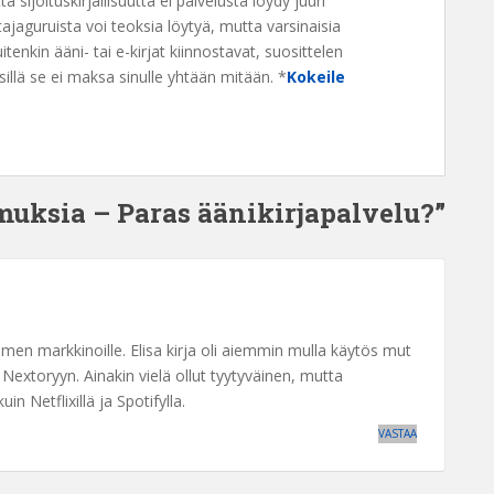
ä sijoituskirjallisuutta ei palvelusta löydy juuri
tajaguruista voi teoksia löytyä, mutta varsinaisia
uitenkin ääni- tai e-kirjat kiinnostavat, suosittelen
illä se ei maksa sinulle yhtään mitään. *
Kokeile
muksia – Paras äänikirjapalvelu?”
men markkinoille. Elisa kirja oli aiemmin mulla käytös mut
Nextoryyn. Ainakin vielä ollut tyytyväinen, mutta
 Netflixillä ja Spotifylla.
VASTAA